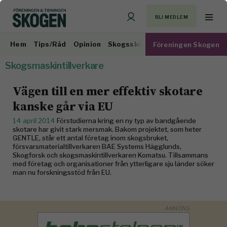
BLI MEDLEM
Hem
Tips/Råd
Opinion
Skogsskötsel
Virkesmarknad
Föreningen Skogen
Skogsmaskintillverkare
Vägen till en mer effektiv skotare
kanske går via EU
14 april 2014
Förstudierna kring en ny typ av bandgående
skotare har givit stark mersmak. Bakom projektet, som heter
GENTLE, står ett antal företag inom skogsbruket,
försvarsmaterialtillverkaren BAE Systems Hägglunds,
Skogforsk och skogsmaskintillverkaren Komatsu. Tillsammans
med företag och organisationer från ytterligare sju länder söker
man nu forskningsstöd från EU.