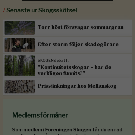
/
Senaste ur Skogsskötsel
Torr höst försvagar sommargran
Efter storm följer skadegörare
SKOGENdebatt:
”Kontinuitetsskogar – har de
verkligen funnits?”
Prissänkningar hos Mellanskog
Medlemsförmåner
Som medlem i
Föreningen Skogen
får du en rad