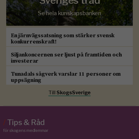
Sveriges träd
Se hela kunskapsbanken
En järnvägssatsning som stärker svensk
konkurrenskraft!
Siljankoncernen ser ljust på framtiden och
investerar
Tunadals sågverk varslar 11 personer om
uppsägning
Till
SkogsSverige
/
Tips & Råd
för skogens medlemmar