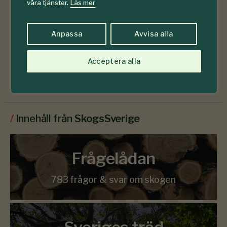
våra tjänster.
Läs mer
Anpassa
Avvisa alla
Läs senaste numret
Acceptera alla
Prenumerera
/
Innehåll från
SkogsSverige
Frågelådan
783 frågor & svar om skogen