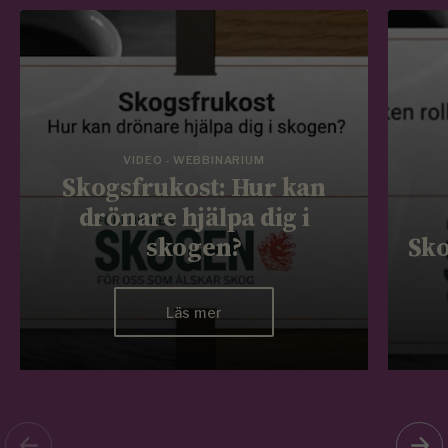
VIDEO - WEBBINARIUM
Skogsfrukost: Hur kan
drönare hjälpa dig i
skogen?
Sko
Läs mer