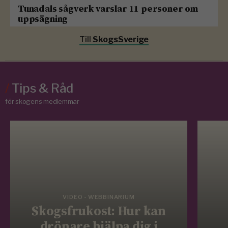
Tunadals sågverk varslar 11 personer om
uppsägning
Till
SkogsSverige
/
Tips & Råd
för skogens medlemmar
VIDEO - WEBBINARIUM
Skogsfrukost: Hur kan
drönare hjälpa dig i