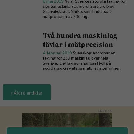
8 maj 2019
Nu är Sveriges största tävling för
skogsmaskinlag avgjord. Segrare blev
Granvikslaget, Närke, som hade bäst
mätprecision av 230 lag,
Två hundra maskinlag
tävlar i mätprecision
4 februari 2019
Sveaskog anordnar en
tävling för 230 maskinlag över hela
Sverige. Det lag som har bäst koll på
skördaraggregatens mätprecision vinner.
«
Äldre artiklar