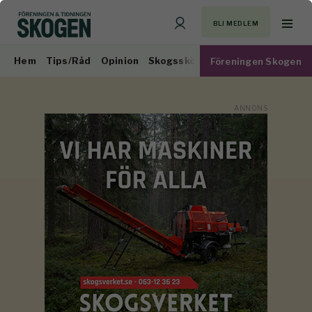
BLI MEDLEM
Hem
Tips/Råd
Opinion
Skogsskötsel
Virkesmarknad
Föreningen Skogen