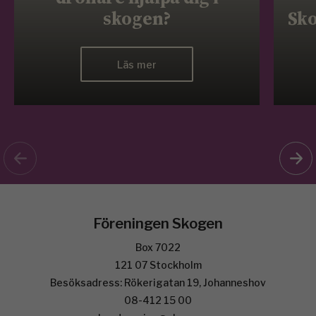
skogen?
Sko
Läs mer
Föreningen Skogen
Box 7022
121 07 Stockholm
Besöksadress: Rökerigatan 19, Johanneshov
08-412 15 00