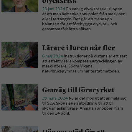
olycksrisk
20 juni 2024
En vanlig olycksorsak i skogen
är att man helt enkelt snubblar, från maskinen
eller i terrängen. Det går att träna upp
balansen för att förebygga olyckor – och
dessutom förbättra hälsan.
Lärare i luren når fler
6 maj 2024
Instruktioner på distans är ett sätt
att effektivisera kompetensutvecklingen av
maskin­förare. Södra Vikens
naturbruksgymnasium har testat metoden.
Genväg till föraryrket
19 mars 2024
Nu är det möjligt att anmäla sig
till SCA Skogs egen utbildning till att bli
skogsmaskinförare. Anmälan är öppen fram
till den 14 april.
Här ges stöd för att