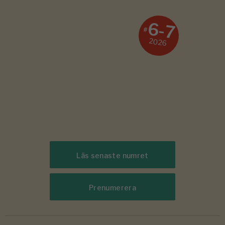
6-7
#
2026
Läs senaste numret
Prenumerera