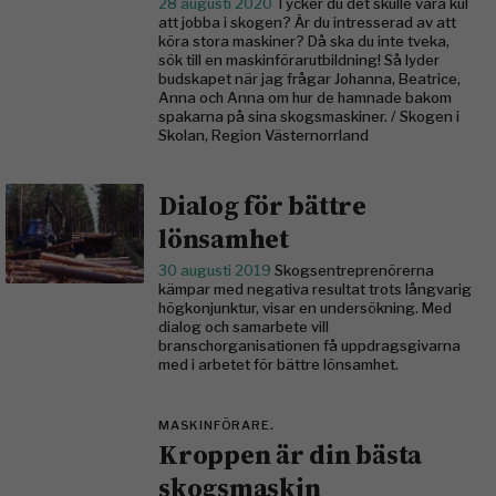
28 augusti 2020
Tycker du det skulle vara kul
att jobba i skogen? Är du intresserad av att
köra stora maskiner? Då ska du inte tveka,
sök till en maskinförarutbildning! Så lyder
budskapet när jag frågar Johanna, Beatrice,
Anna och Anna om hur de hamnade bakom
spakarna på sina skogsmaskiner. / Skogen i
Skolan, Region Västernorrland
Dialog för bättre
lönsamhet
30 augusti 2019
Skogsentreprenörerna
kämpar med negativa resultat trots långvarig
högkonjunktur, visar en undersökning. Med
dialog och samarbete vill
branschorganisationen få uppdragsgivarna
med i arbetet för bättre lönsamhet.
MASKINFÖRARE.
Kroppen är din bästa
skogsmaskin