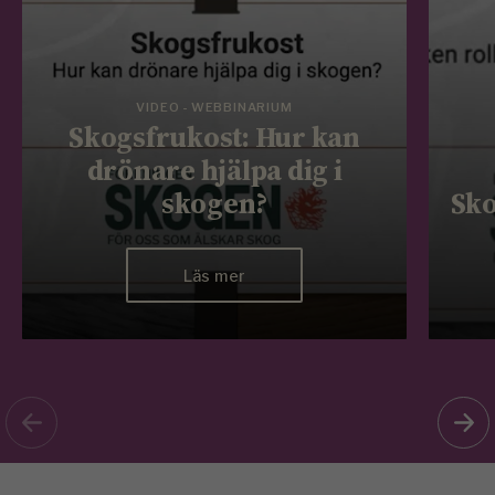
VIDEO - WEBBINARIUM
Skogsfrukost: Hur kan
drönare hjälpa dig i
skogen?
Sko
Läs mer