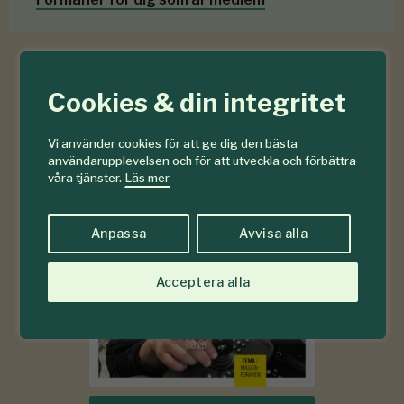
Cookies & din integritet
6-7
#
2026
Vi använder cookies för att ge dig den bästa
användarupplevelsen och för att utveckla och förbättra
våra tjänster.
Läs mer
Anpassa
Avvisa alla
Acceptera alla