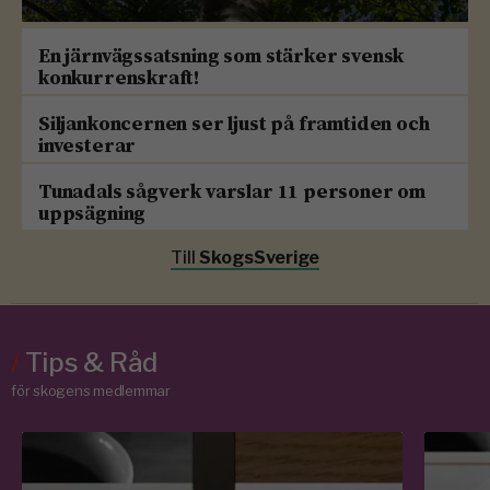
En järnvägssatsning som stärker svensk
konkurrenskraft!
Siljankoncernen ser ljust på framtiden och
investerar
Tunadals sågverk varslar 11 personer om
uppsägning
Till
SkogsSverige
/
Tips & Råd
för skogens medlemmar