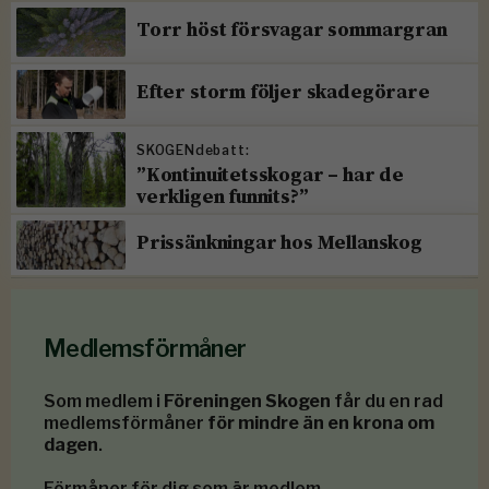
Torr höst försvagar sommargran
Efter storm följer skadegörare
SKOGENdebatt:
”Kontinuitetsskogar – har de
verkligen funnits?”
Prissänkningar hos Mellanskog
Medlemsförmåner
Som medlem i
Föreningen Skogen
får du en rad
medlemsförmåner
för mindre än en krona om
dagen
.
Förmåner för dig som är medlem