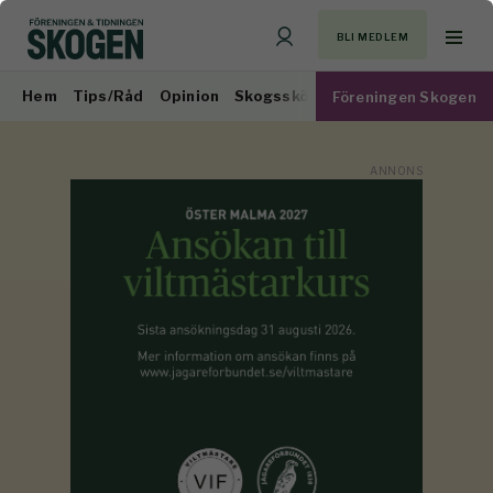
BLI MEDLEM
Hem
Tips/Råd
Opinion
Skogsskötsel
Virkesmarknad
Föreningen Skogen