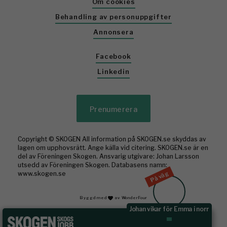
Om cookies
Behandling av personuppgifter
Annonsera
Facebook
Linkedin
Prenumerera
Copyright © SKOGEN All information på SKOGEN.se skyddas av
lagen om upphovsrätt. Ange källa vid citering. SKOGEN.se är en
del av Föreningen Skogen. Ansvarig utgivare: Johan Larsson
utsedd av Föreningen Skogen. Databasens namn:
På väg
www.skogen.se
Byggd med
av WonderFour
Johan vikar för Emma i norr