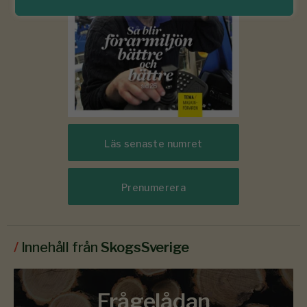
Läs senaste numret
Prenumerera
/
Innehåll från
SkogsSverige
Frågelådan