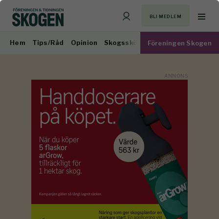
BLI MEDLEM
Hem
Tips/Råd
Opinion
Skogsskötsel
Virkesmarknad
Föreningen Skogen