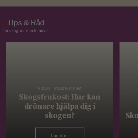
/
Tips & Råd
för skogens medlemmar
VIDEO - WEBBINARIUM
Skogsfrukost: Hur kan
drönare hjälpa dig i
skogen?
Sko
Läs mer