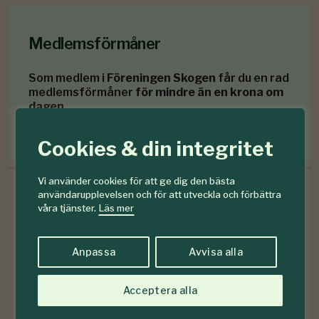
Medlemsförmåner
Som medlem i
Föreningen Skogen
får du en rad
medlemsförmåner
för mindre än en krona om
dagen
.
Förmåner för dig som är medlem
Cookies & din integritet
Vi använder cookies för att ge dig den bästa
användarupplevelsen och för att utveckla och förbättra
våra tjänster.
Läs mer
6-7
#
2026
Anpassa
Avvisa alla
Acceptera alla