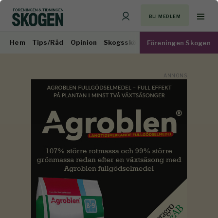
BLI MEDLEM
Hem
Tips/Råd
Opinion
Skogsskötsel
Virkesmarknad
Föreningen Skogen