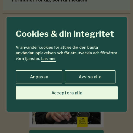
Cookies & din integritet
6-7
#
2026
Vi använder cookies för att ge dig den bästa
användarupplevelsen och för att utveckla och förbättra
våra tjänster.
Läs mer
Anpassa
Avvisa alla
Acceptera alla