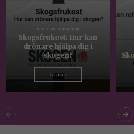
VIDEO - WEBBINARIUM
Skogsfrukost: Hur kan
drönare hjälpa dig i
skogen?
Sko
Läs mer