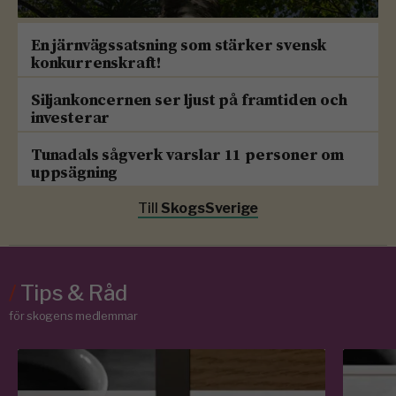
En järnvägssatsning som stärker svensk
konkurrenskraft!
Siljankoncernen ser ljust på framtiden och
investerar
Tunadals sågverk varslar 11 personer om
uppsägning
Till
SkogsSverige
/
Tips & Råd
för skogens medlemmar