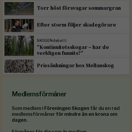
Torr höst försvagar sommargran
Efter storm följer skadegörare
SKOGENdebatt:
”Kontinuitetsskogar – har de
verkligen funnits?”
Prissänkningar hos Mellanskog
Medlemsförmåner
Som medlem i
Föreningen Skogen
får du en rad
medlemsförmåner
för mindre än en krona om
dagen
.
Förmåner för dig som är medlem