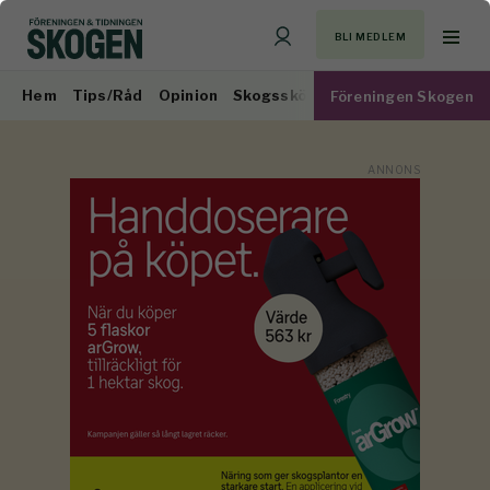
BLI MEDLEM
Hem
Tips/Råd
Opinion
Skogsskötsel
Virkesmarknad
Föreningen Skogen