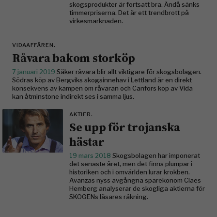
skogsprodukter är fortsatt bra. Ändå sänks
timmerpriserna. Det är ett trend­brott på
virkesmarknaden.
VIDAAFFÄREN.
Råvara bakom storköp
7 januari 2019
Säker råvara blir allt viktigare för skogsbolagen.
Södras köp av Bergviks skogs­innehav i Lettland är en direkt
konsekvens av kampen om råvaran och Canfors köp av Vida
kan åtminstone indirekt ses i samma ljus.
AKTIER.
Se upp för ­trojanska
hästar
19 mars 2018
Skogsbolagen har imponerat
det senaste året, men det finns plumpar i
historiken och i omvärlden lurar krokben.
Avanzas nyss avgångna sparekonom Claes
Hemberg analyserar de skogliga aktierna för
SKOGENs läsares räkning.