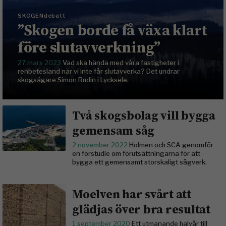
SKOGENdebatt
”Skogen borde få växa klart
före slutavverkning”
27 mars 2023
Vad ska hända med våra fastigheter i
renbetesland när vi inte får slutavverka? Det undrar
skogsägare Simon Rudin i Lycksele.
Två skogsbolag vill bygga
gemensam såg
2 november 2022
Holmen och SCA genomför
en förstudie om förutsättningarna för att
bygga ett gemensamt storskaligt sågverk.
Moelven har svårt att
glädjas över bra resultat
1 september 2020
Ett utmanande halvår till