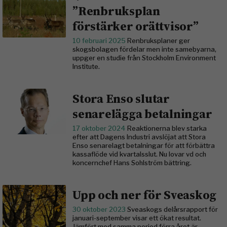
”Renbruksplan
förstärker orättvisor”
10 februari 2025
Renbruksplaner ger
skogsbolagen fördelar men inte samebyarna,
uppger en studie från Stockholm Environment
Institute.
Stora Enso slutar
senarelägga betalningar
17 oktober 2024
Reaktionerna blev starka
efter att Dagens Industri avslöjat att Stora
Enso senarelagt betalningar för att förbättra
kassaflöde vid kvartalsslut. Nu lovar vd och
koncernchef Hans Sohlström bättring.
Upp och ner för Sveaskog
30 oktober 2023
Sveaskogs delårsrapport för
januari-september visar ett ökat resultat.
Jämfört med samma period förra året är