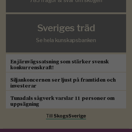
783 frågor & svar om skogen
Sveriges träd
Se hela kunskapsbanken
En järnvägssatsning som stärker svensk
konkurrenskraft!
Siljankoncernen ser ljust på framtiden och
investerar
Tunadals sågverk varslar 11 personer om
uppsägning
Till
SkogsSverige