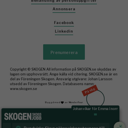
Behandling av personuppgifter
Annonsera
Facebook
Linkedin
Prenumerera
Copyright © SKOGEN All information på SKOGEN.se skyddas av
lagen om upphovsrätt. Ange källa vid citering. SKOGEN.se är en
del av Föreningen Skogen. Ansvarig utgivare: Johan Larsson
utsedd av Föreningen Skogen. Databasens namn:
På väg
www.skogen.se
Byggd med
av WonderFour
Johan vikar för Emma i norr