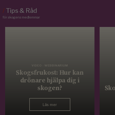
/
Tips & Råd
för skogens medlemmar
VIDEO - WEBBINARIUM
Skogsfrukost: Hur kan
drönare hjälpa dig i
skogen?
Sko
Läs mer