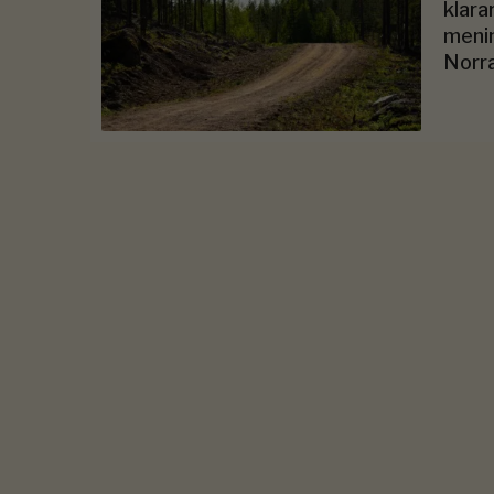
klara
meni
Norr