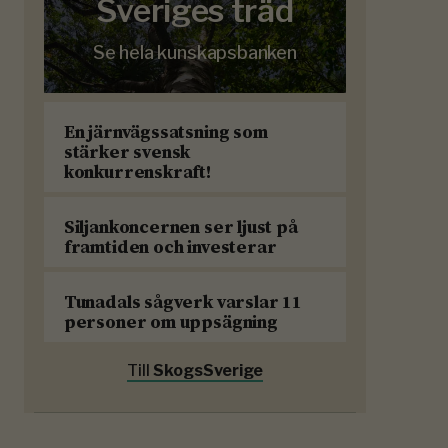
Sveriges träd
Se hela kunskapsbanken
En järnvägssatsning som
stärker svensk
konkurrenskraft!
Siljankoncernen ser ljust på
framtiden och investerar
Tunadals sågverk varslar 11
personer om uppsägning
Till
SkogsSverige