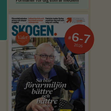
Förmåner för dig som är medlem
6-7
#
2026