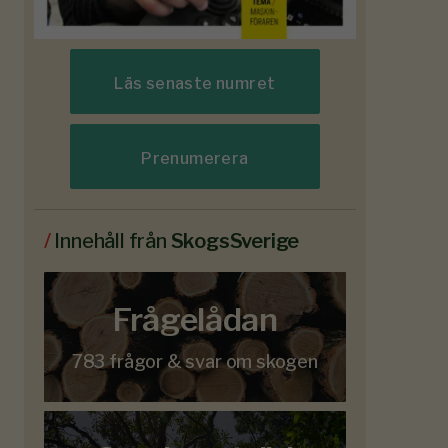
Läs senaste numret
Prenumerera
/
Innehåll från
SkogsSverige
Frågelådan
783 frågor & svar om skogen