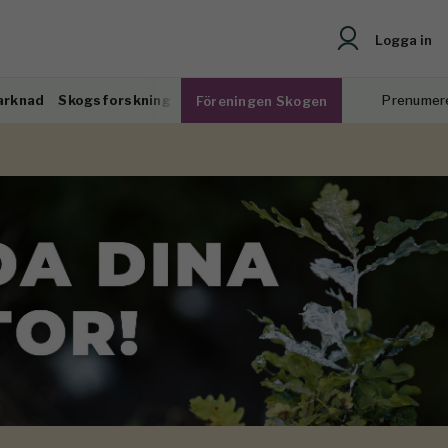
Logga in
arknad
Skogsforskning
Prenumer
Föreningen Skogen