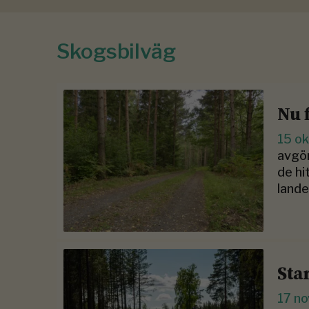
Skogsbilväg
Nu 
15 o
avgör
de hi
lande
Sta
17 n