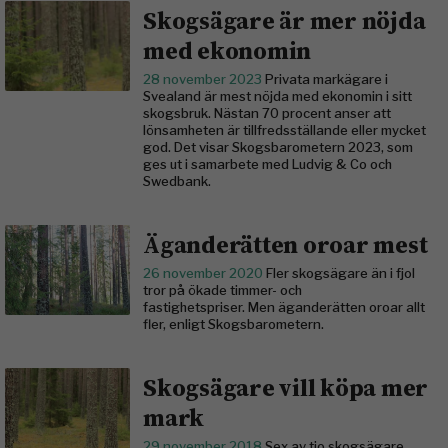
Skogsägare är mer nöjda
med ekonomin
28 november 2023
Privata markägare i
Svealand är mest nöjda med ekonomin i sitt
skogsbruk. Nästan 70 procent anser att
lönsamheten är tillfredsställande eller mycket
god. Det visar Skogsbarometern 2023, som
ges ut i samarbete med Ludvig & Co och
Swedbank.
Äganderätten oroar mest
26 november 2020
Fler skogsägare än i fjol
tror på ökade timmer- och
fastighetspriser. Men äganderätten oroar allt
fler, enligt Skogsbarometern.
Skogsägare vill köpa mer
mark
29 november 2018
Sex av tio skogsägare