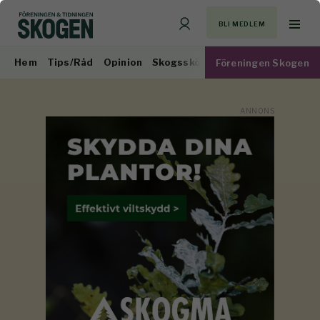
BLI MEDLEM
Hem
Tips/Råd
Opinion
Skogsskötsel
Virkesmarknad
Föreningen Skogen