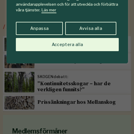
användarupplevelsen och för att utveckla och förbättra
våra tjänster.
Läs mer
/
Senaste ur Skogsskötsel
Anpassa
Avvisa alla
Torr höst försvagar sommargran
Acceptera alla
Efter storm följer skadegörare
SKOGENdebatt:
”Kontinuitetsskogar – har de
verkligen funnits?”
Prissänkningar hos Mellanskog
Medlemsförmåner