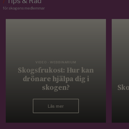
/
Tips & Råd
för skogens medlemmar
VIDEO - WEBBINARIUM
Skogsfrukost: Hur kan
drönare hjälpa dig i
skogen?
Sko
Läs mer