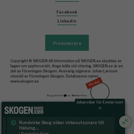
Facebook
Linkedin
Prenumerera
Copyright © SKOGEN All information på SKOGEN.se skyddas av
lagen om upphovsrätt. Ange källa vid citering. SKOGEN.se är en
del av Föreningen Skogen. Ansvarig utgivare: Johan Larsson
utsedd av Föreningen Skogen. Databasens namn:
På väg
www.skogen.se
Byggd med
av WonderFour
Johan vikar för Emma i norr
Rundvirke Skog söker virkesutsynare till
Sk
Hälsing...
/ S
/ Rundvirke Skog