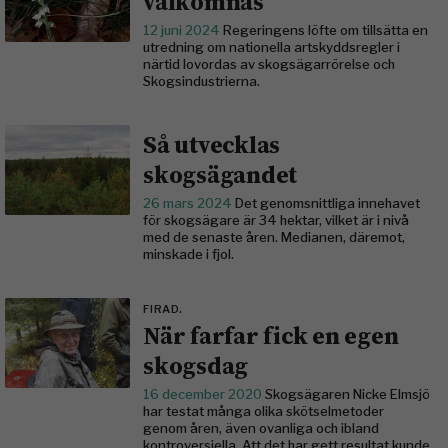
välkomnas
12 juni 2024
Regeringens löfte om tillsätta en
utredning om nationella artskyddsregler i
närtid lovordas av skogsägarrörelse och
Skogsindustrierna.
Så utvecklas
skogsägandet
26 mars 2024
Det genomsnittliga innehavet
för skogsägare är 34 hektar, vilket är i nivå
med de senaste åren. Medianen, däremot,
minskade i fjol.
FIRAD.
När farfar fick en egen
skogsdag
16 december 2020
Skogsägaren Nicke Elmsjö
har testat många olika skötselmetoder
genom åren, även ovanliga och ibland
kontroversiella. Att det har gett resultat kunde