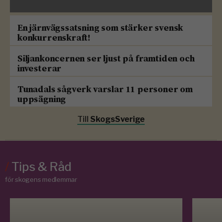
En järnvägssatsning som stärker svensk
konkurrenskraft!
Siljankoncernen ser ljust på framtiden och
investerar
Tunadals sågverk varslar 11 personer om
uppsägning
Till
SkogsSverige
/
Tips & Råd
för skogens medlemmar