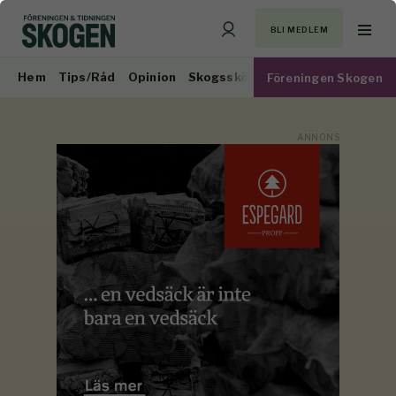
BLI MEDLEM
Hem
Tips/Råd
Opinion
Skogsskötsel
Virkesmarknad
Föreningen Skogen