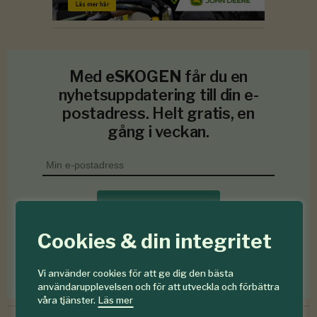
Med
eSKOGEN
får du en
nyhetsuppdatering till din e-
postadress. Helt gratis, en
gång i veckan.
Prenumerera
Cookies & din integritet
Jag godkänner att Skogen lagrar mina personuppgifter.
Läs mer om hur vi behandlar personuppgifter
Vi använder cookies för att ge dig den bästa
användarupplevelsen och för att utveckla och förbättra
våra tjänster.
Läs mer