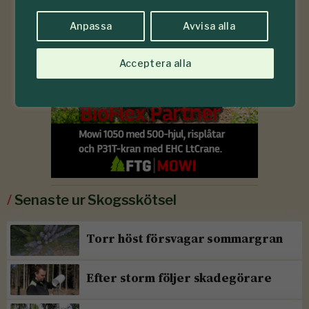
Anpassa
Avvisa alla
Acceptera alla
/
Senaste ur Skogsskötsel
Torr höst försvagar sommargran
Efter storm följer skadegörare