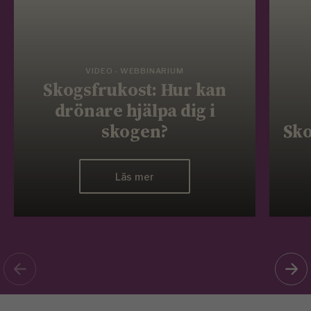
VIDEO - WEBBINARIUM
Skogsfrukost: Hur kan
drönare hjälpa dig i
skogen?
Sko
Läs mer