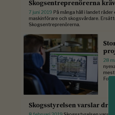
Skogsentreprenörerna kräv
7 juni 2019
På många håll i landet råder
maskinförare och skogsvårdare. Ersätt
Skogsentreprenörerna.
Stor
pro
28 m
nyexa
mest 
Fores
Skogsstyrelsen varslar dry
8 februari 2019
Skogsstyrelsen varslar 