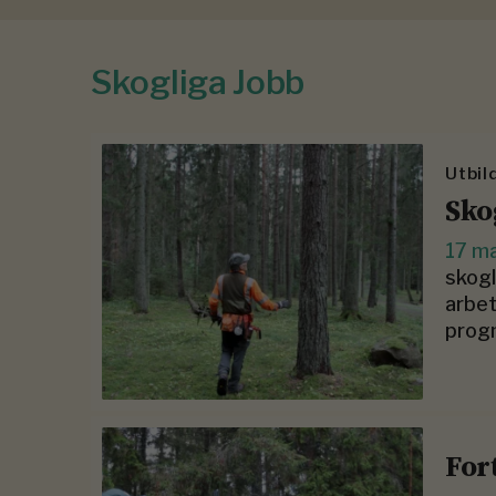
Skogliga Jobb
Utbil
Sko
17 m
skogl
arbet
prog
For