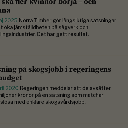
 ska fler kvinnor börja – och
nna
aj 2025
Norra Timber gör långsiktiga satsningar
tt öka jämställdheten på sågverk och
lingsindustrier. Det har gett resultat.
sning på skogsjobb i regeringens
budget
ril 2020
Regeringen meddelar att de avsätter
iljoner kronor på en satsning som matchar
slösa med enklare skogsvårdsjobb.