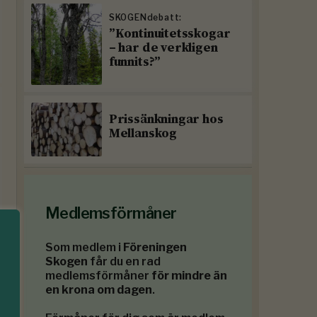
SKOGENdebatt:
”Kontinuitetsskogar
– har de verkligen
funnits?”
Prissänkningar hos
Mellanskog
Medlemsförmåner
Som medlem i
Föreningen
Skogen
får du en rad
medlemsförmåner
för mindre än
en krona om dagen
.