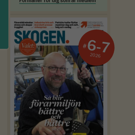
Förmåner för dig som är medlem
6-7
#
2026