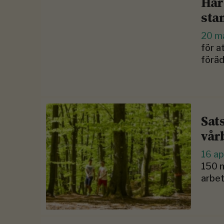
Här
sta
20 m
för a
föräd
Sat
vår
16 ap
150 m
arbet