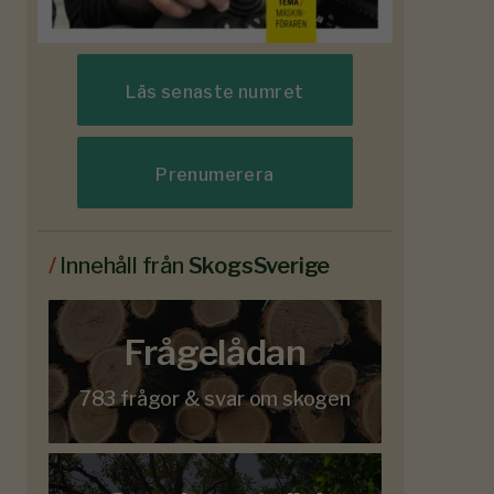
Läs senaste numret
Prenumerera
/
Innehåll från
SkogsSverige
Frågelådan
783 frågor & svar om skogen