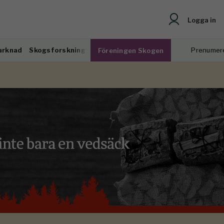
Logga in
arknad
Skogsforskning
Prenumer
Föreningen Skogen