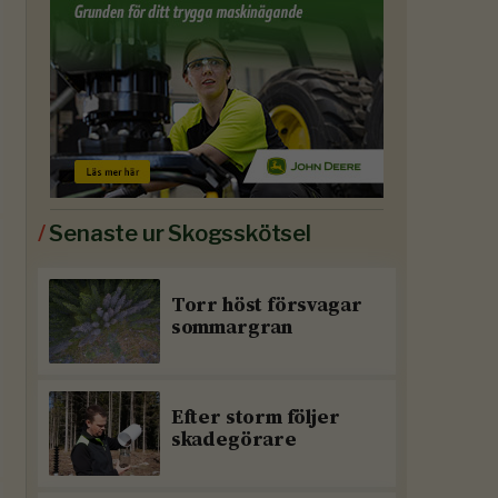
/
Senaste ur Skogsskötsel
Torr höst försvagar
sommargran
Efter storm följer
skadegörare