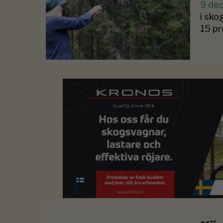
9 de
i sko
15 pr