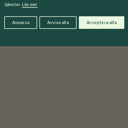
tjänster.
Läs mer
skad budget för 2019 och regeringens beslut att
Anpassa
Avvisa alla
Acceptera alla