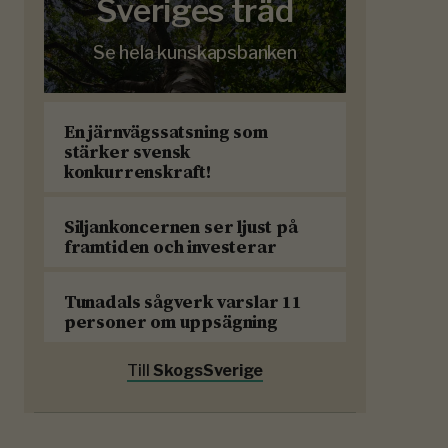
Sveriges träd
Se hela kunskapsbanken
En järnvägssatsning som
stärker svensk
konkurrenskraft!
Siljankoncernen ser ljust på
framtiden och investerar
Tunadals sågverk varslar 11
personer om uppsägning
Till
SkogsSverige