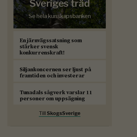
Sveriges träd
Se hela kunskapsbanken
En järnvägssatsning som
stärker svensk
konkurrenskraft!
Siljankoncernen ser ljust på
framtiden och investerar
Tunadals sågverk varslar 11
personer om uppsägning
Till
SkogsSverige