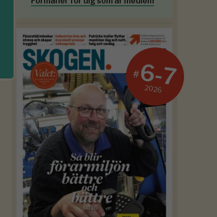
Förmåner för dig som är medlem
6-7
#
2026