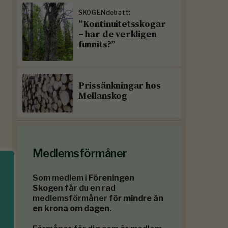
SKOGENdebatt:
”Kontinuitetsskogar
– har de verkligen
funnits?”
Prissänkningar hos
Mellanskog
Medlemsförmåner
Som medlem i
Föreningen
Skogen
får du en rad
medlemsförmåner
för mindre än
en krona om dagen
.