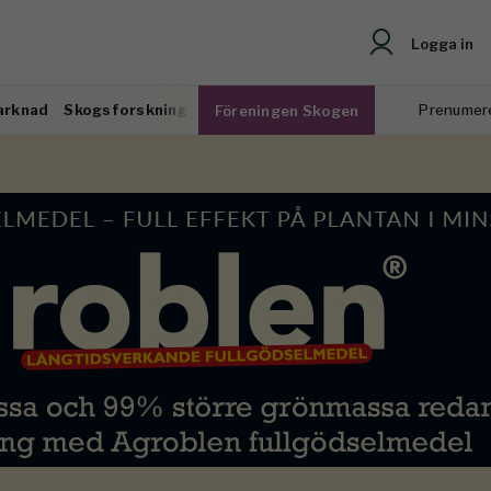
Logga in
arknad
Skogsforskning
Prenumer
Föreningen Skogen