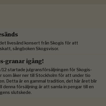
esänds
et livesänd konsert från Skogis för att
katt, sångboken Skogsvisor.
is-granar igång!
12 startade julgransförsäljningen för Skogis-
 som åker ner till Stockholm för att under tio
den. Detta är en gammal tradition, det här året blir
l denna försäljning är att samla in pengar till en
ngens slutskede.