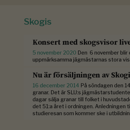
Skogis
Konsert med skogsvisor liv
5 november 2020
Den 6 november blir d
uppmärksamma jägmästarnas stora viss
Nu är försäljningen av Skog
16 december 2014
På söndagen den 14/
granar. Det är SLU:s jägmästarstudenter
dagar sälja granar till folket i huvudsta
det 51:a året i ordningen. Anledningen til
studieresan som kommer ske i utbildni