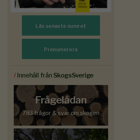
Läs senaste numret
Prenumerera
/
Innehåll från
SkogsSverige
Frågelådan
783 frågor & svar om skogen