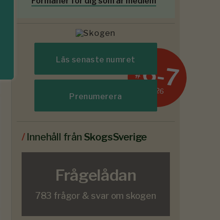
Förmåner för dig som är medlem
Läs senaste numret
6-7
#
2026
Prenumerera
/
Innehåll från
SkogsSverige
Frågelådan
783 frågor & svar om skogen