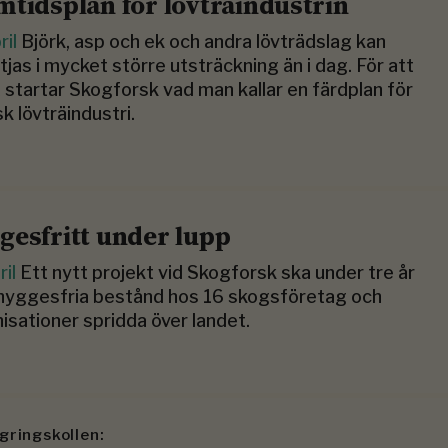
mtidsplan för lövträindustrin
ril
Björk, asp och ek och andra lövträdslag kan
tjas i mycket större utsträckning än i dag. För att
t startar Skogforsk vad man kallar en färdplan för
k lövträindustri.
gesfritt under lupp
ril
Ett nytt projekt vid Skogforsk ska under tre år
 hyggesfria bestånd hos 16 skogsföretag och
isationer spridda över landet.
gringskollen: