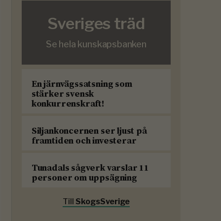
Sveriges träd
Se hela kunskapsbanken
En järnvägssatsning som
stärker svensk
konkurrenskraft!
Siljankoncernen ser ljust på
framtiden och investerar
Tunadals sågverk varslar 11
personer om uppsägning
Till
SkogsSverige