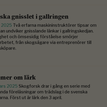
ska gnisslet i gallringen
j 2025
Två erfarna maskininstruktörer tipsar om
an undviker gnisslande länkar i gallringskedjan.
ghet och ömsesidig förståelse smörjer
betet, från skogsägare via entreprenörer till
sköpare.
 mer om lärk
ars 2025
Skogforsk drar i gång en serie med
ända föreläsningar om trädslag i de svenska
rna. Först ut är lärk den 3 april.