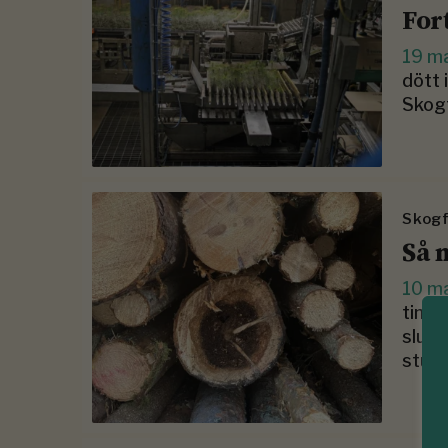
For
19 m
dött 
Skogf
Skogf
Så 
10 m
timme
sluta
studi