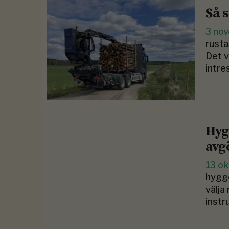
Så 
3 no
rusta
Det v
intre
Hyg
avg
13 o
hygge
välja
instr