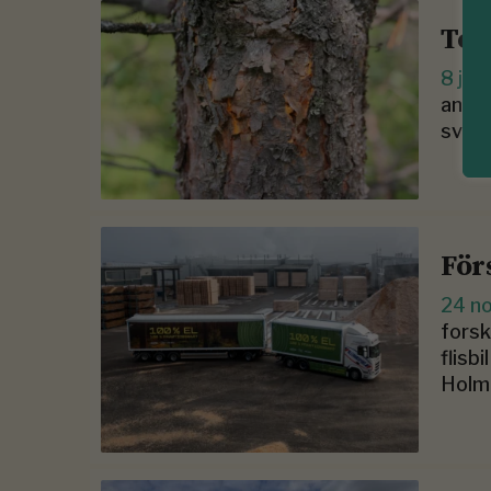
Tes
8 jan
anläg
svam
För
24 n
forsk
flisb
Holm