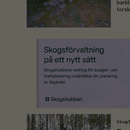
barkb
forsk
Skogf