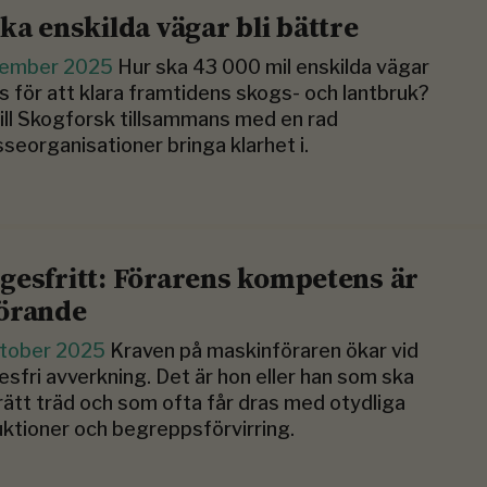
ska enskilda vägar bli bättre
vember 2025
Hur ska 43 000 mil enskilda vägar
s för att klara framtidens skogs- och lantbruk?
ill Skogforsk tillsammans med en rad
sseorganisationer bringa klarhet i.
gesfritt: Förarens kompetens är
örande
ktober 2025
Kraven på maskinföraren ökar vid
sfri avverkning. Det är hon eller han som ska
 rätt träd och som ofta får dras med otydliga
uktioner och begreppsförvirring.