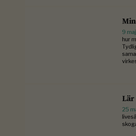
Min
9 ma
hur m
Tydli
samar
virke
Lär
25 m
lives
skoga