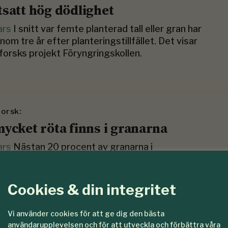
tsatt hög dödlighet
ars
I snitt var femte planterad tall eller gran har
inom tre år efter planteringstillfället. Det visar
orsks projekt Föryngringskollen.
orsk:
mycket röta finns i granarna
ars
Nästan 20 procent av granarna i
rdimension vid en genomsnittlig svensk
vverkning har angrepp av rotröta. Det visar en ny
e från Skogforsk.
Cookies & din integritet
Vi använder cookies för att ge dig den bästa
användarupplevelsen och för att utveckla och förbättra våra