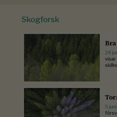
Skogforsk
Bra
24 ju
visar
skill
Tor
5 jun
försv