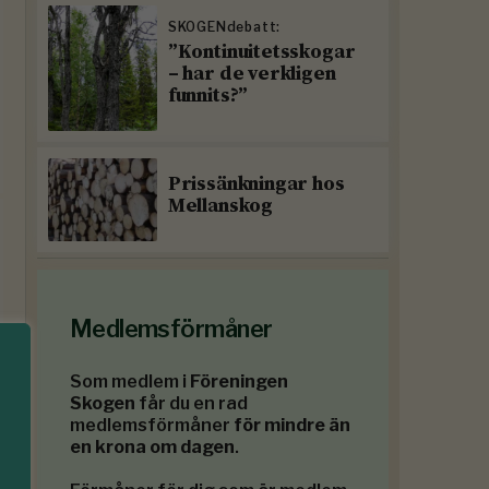
SKOGENdebatt:
”Kontinuitetsskogar
– har de verkligen
funnits?”
Prissänkningar hos
Mellanskog
Medlemsförmåner
Som medlem i
Föreningen
Skogen
får du en rad
medlemsförmåner
för mindre än
en krona om dagen
.