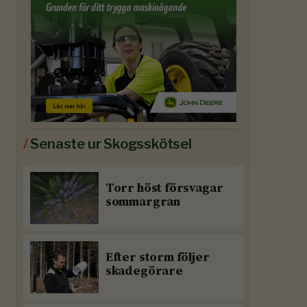
/
Senaste ur Skogsskötsel
Torr höst försvagar
sommargran
Efter storm följer
skadegörare