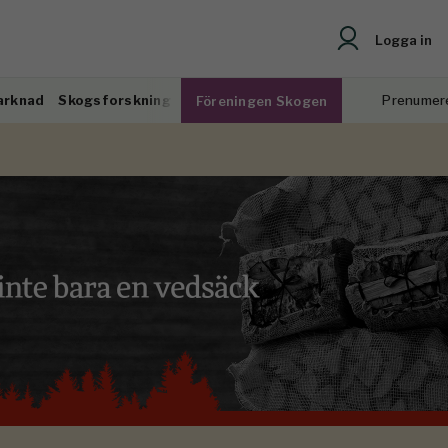
Logga in
arknad
Skogsforskning
Prenumer
Föreningen Skogen