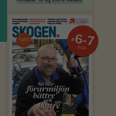
Förmåner för dig som är medlem
6-7
#
2026