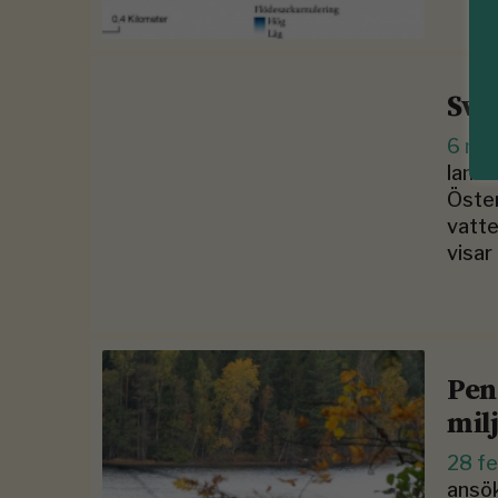
Svå
6 ma
lande
Öster
vatte
visar
Pen
mil
28 fe
ansök