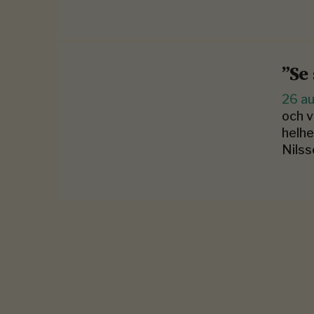
”Se
26 a
och v
helhe
Nilss