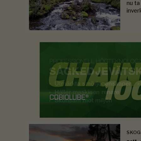
nu ta
inver
SKOG