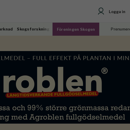
Logga in
arknad
Skogsforskning
Prenumer
Föreningen Skogen