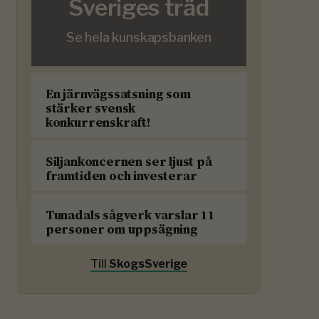
Sveriges träd
Se hela kunskapsbanken
En järnvägssatsning som
stärker svensk
konkurrenskraft!
Siljankoncernen ser ljust på
framtiden och investerar
Tunadals sågverk varslar 11
personer om uppsägning
Till
SkogsSverige