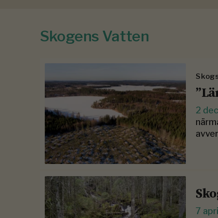
Skogens Vatten
Skogs
”Lä
2 de
närm
avver
Sko
7 apr