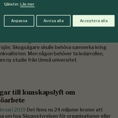
tjänster.
Läs mer
Anpassa
Avvisa alla
Acceptera alla
rt att samverka om skogens vatten
rs 2019
Hur skogen sköts har stor betydelse för
ts vattendrag – och i slutändan även för
sjön. Skogsägare skulle behöva samverka kring
nkvaliteten. Men någon behöver ta ledarrollen,
 en ny studie från Umeå universitet.
gar till kunskapslyft om
jöarbete
bruari 2019
Det finns nu 24 miljoner kronor att
a om hos Skogsstyrelsen för organisationer eller