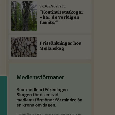
SKOGENdebatt:
”Kontinuitetsskogar
– har de verkligen
funnits?”
Prissänkningar hos
Mellanskog
Medlemsförmåner
Som medlem i
Föreningen
Skogen
får du en rad
medlemsförmåner
för mindre än
en krona om dagen
.