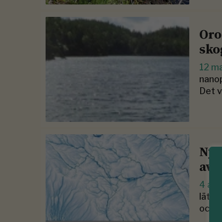
Oro
sko
12 m
nanop
Det v
Nya
avv
4 apr
lätta
och d