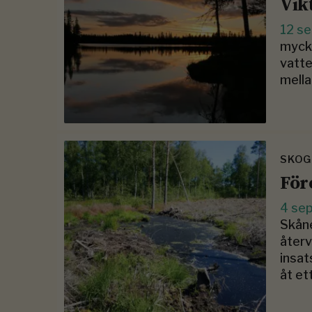
Vik
12 s
mycke
vatte
mella
SKOG
För
4 se
Skåne
återv
insat
åt ett