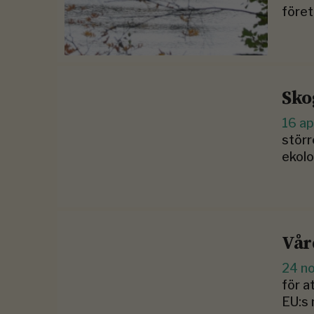
föret
Sko
16 ap
störr
ekolo
Vår
24 n
för a
EU:s 