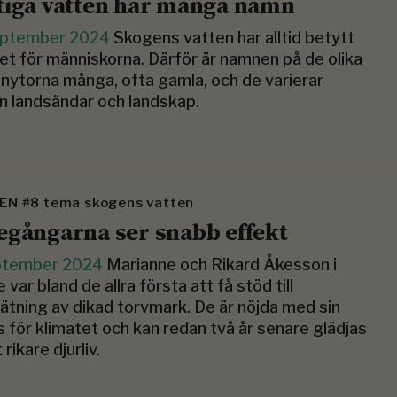
tiga vatten har många namn
eptember 2024
Skogens vatten har alltid betytt
t för människorna. Därför är namnen på de olika
nytorna många, ofta gamla, och de varierar
n landsändar och landskap.
EN #8 tema skogens vatten
egångarna ser snabb effekt
ptember 2024
Marianne och Rikard Åkesson i
 var bland de allra första att få stöd till
ätning av dikad torvmark. De är nöjda med sin
s för klimatet och kan redan två år senare glädjas
 rikare djurliv.