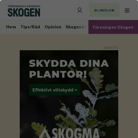
BLI MEDLEM
Hem
Tips/Råd
Opinion
Skogsskötsel
Virkesmarknad
Föreningen Skogen