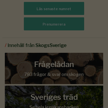
Läs senaste numret
Prenumerera
/
Innehåll från
SkogsSverige
Frågelådan
783 frågor & svar om skogen
Sveriges träd
Se hela kunskapsbanken