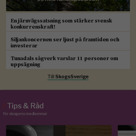
En järnvägssatsning som stärker svensk
konkurrenskraft!
Siljankoncernen ser ljust på framtiden och
investerar
Tunadals sågverk varslar 11 personer om
uppsägning
Till
SkogsSverige
/
Tips & Råd
för skogens medlemmar