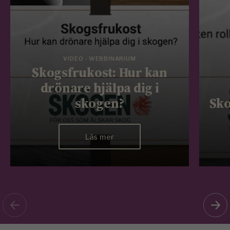
VIDEO - WEBBINARIUM
Skogsfrukost: Hur kan
drönare hjälpa dig i
skogen?
Sko
Läs mer