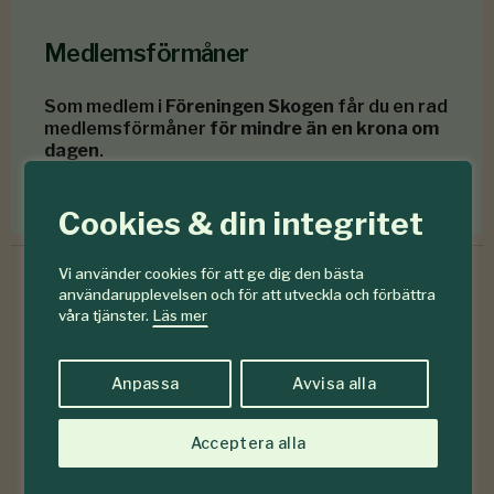
Medlemsförmåner
Som medlem i
Föreningen Skogen
får du en rad
medlemsförmåner
för mindre än en krona om
dagen
.
Förmåner för dig som är medlem
Cookies & din integritet
Vi använder cookies för att ge dig den bästa
användarupplevelsen och för att utveckla och förbättra
våra tjänster.
Läs mer
6-7
#
2026
Anpassa
Avvisa alla
Acceptera alla