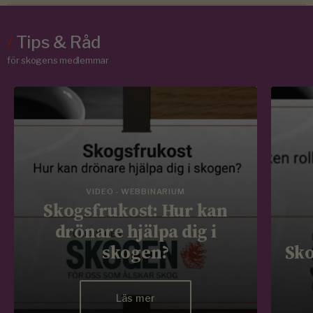
/
Tips & Råd
för skogens medlemmar
VIDEO - WEBBINARIUM
Skogsfrukost: Hur kan
drönare hjälpa dig i
skogen?
Sko
Läs mer