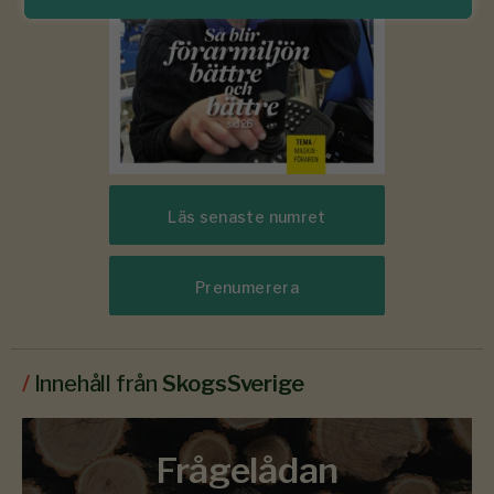
Läs senaste numret
Prenumerera
/
Innehåll från
SkogsSverige
Frågelådan