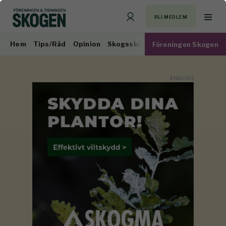
BLI MEDLEM
Hem
Tips/Råd
Opinion
Skogsskötsel
Virkesmarknad
Föreningen Skogen