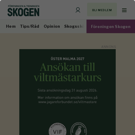
BLI MEDLEM
Hem
Tips/Råd
Opinion
Skogsskötsel
Virkesmarknad
Föreningen Skogen