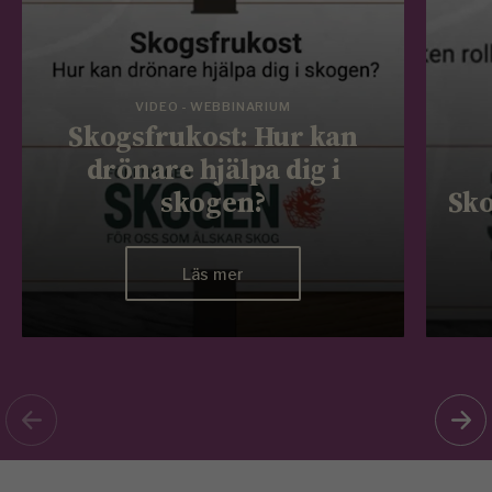
VIDEO - WEBBINARIUM
Skogsfrukost: Hur kan
drönare hjälpa dig i
skogen?
Sko
Läs mer