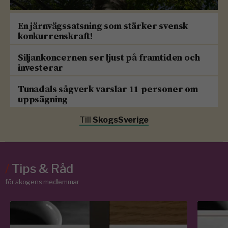
En järnvägssatsning som stärker svensk
konkurrenskraft!
Siljankoncernen ser ljust på framtiden och
investerar
Tunadals sågverk varslar 11 personer om
uppsägning
Till
SkogsSverige
/
Tips & Råd
för skogens medlemmar