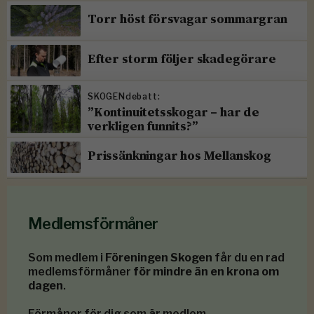
Torr höst försvagar sommargran
Efter storm följer skadegörare
SKOGENdebatt:
”Kontinuitetsskogar – har de
verkligen funnits?”
Prissänkningar hos Mellanskog
Medlemsförmåner
Som medlem i
Föreningen Skogen
får du en rad
medlemsförmåner
för mindre än en krona om
dagen
.
Förmåner för dig som är medlem