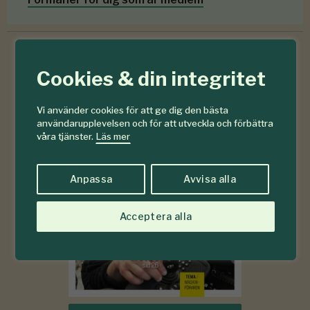
Cookies & din integritet
6-7
#
2026
Vi använder cookies för att ge dig den bästa
användarupplevelsen och för att utveckla och förbättra
våra tjänster.
Läs mer
Anpassa
Avvisa alla
Acceptera alla