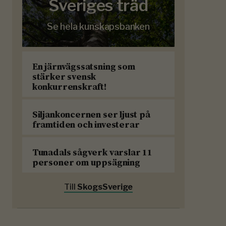
Sveriges träd
Se hela kunskapsbanken
En järnvägssatsning som
stärker svensk
konkurrenskraft!
Siljankoncernen ser ljust på
framtiden och investerar
Tunadals sågverk varslar 11
personer om uppsägning
Till
SkogsSverige