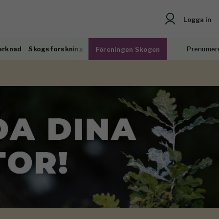
Logga in
arknad
Skogsforskning
Prenumer
Föreningen Skogen