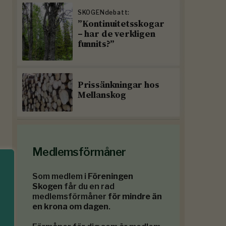
SKOGENdebatt:
”Kontinuitetsskogar
– har de verkligen
funnits?”
Prissänkningar hos
Mellanskog
Medlemsförmåner
Som medlem i
Föreningen
Skogen
får du en rad
medlemsförmåner
för mindre än
en krona om dagen
.