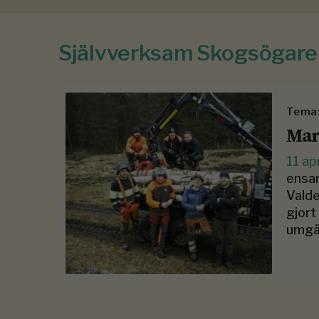
Självverksam Skogsögare
Tema:
Mar
11 ap
ensam
Valde
gjort
umgä