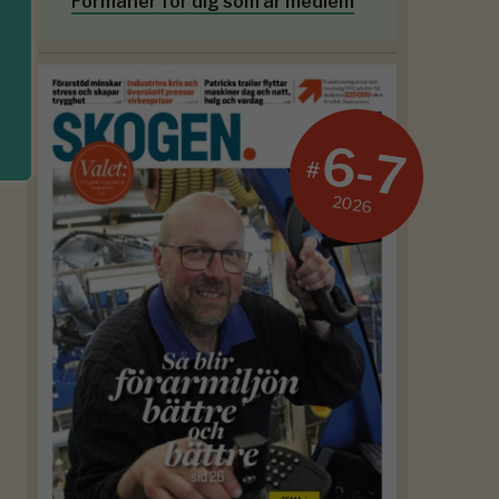
Förmåner för dig som är medlem
6-7
#
2026