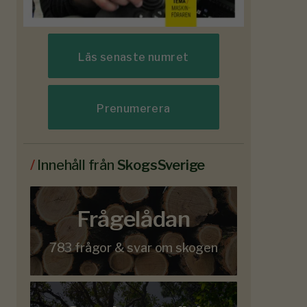
Läs senaste numret
Prenumerera
/
Innehåll från
SkogsSverige
Frågelådan
783 frågor & svar om skogen