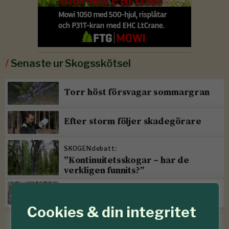
/
Senaste ur Skogsskötsel
Torr höst försvagar sommargran
Efter storm följer skadegörare
SKOGENdebatt:
”Kontinuitetsskogar – har de
verkligen funnits?”
Prissänkningar hos Mellanskog
Cookies & din integritet