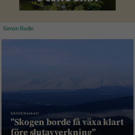
Simon Rudin
SKOGENdebatt
”Skogen borde få växa klart
före slutavverkning”