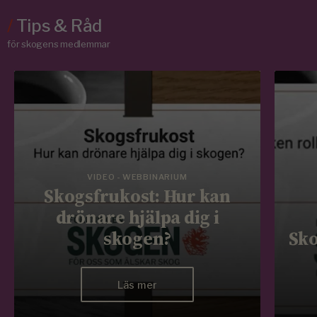
/
Tips & Råd
för skogens medlemmar
VIDEO - WEBBINARIUM
Skogsfrukost: Hur kan
drönare hjälpa dig i
skogen?
Sko
Läs mer