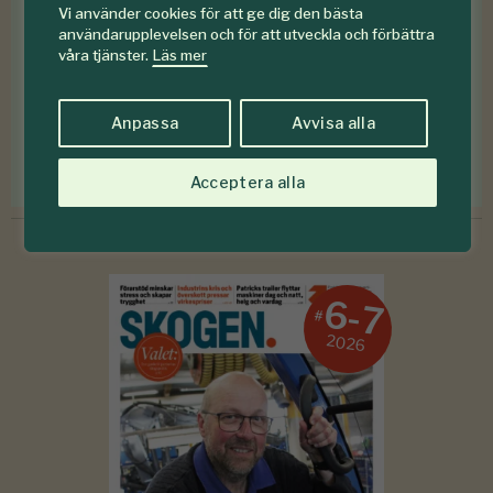
Vi använder cookies för att ge dig den bästa
Medlemsförmåner
användarupplevelsen och för att utveckla och förbättra
våra tjänster.
Läs mer
Som medlem i
Föreningen Skogen
får du en rad
medlemsförmåner
för mindre än en krona om
Anpassa
Avvisa alla
dagen
.
Förmåner för dig som är medlem
Acceptera alla
6-7
#
2026