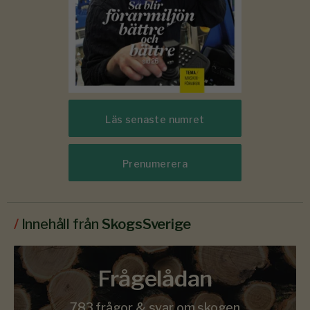
Läs senaste numret
Prenumerera
/
Innehåll från
SkogsSverige
Frågelådan
783 frågor & svar om skogen