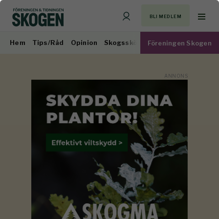
BLI MEDLEM
Hem
Tips/Råd
Opinion
Skogsskötsel
Virkesmarknad
Föreningen Skogen