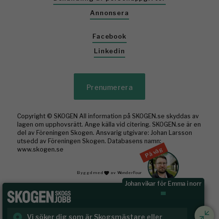
Annonsera
Facebook
Linkedin
Prenumerera
Copyright © SKOGEN All information på SKOGEN.se skyddas av
lagen om upphovsrätt. Ange källa vid citering. SKOGEN.se är en
del av Föreningen Skogen. Ansvarig utgivare: Johan Larsson
utsedd av Föreningen Skogen. Databasens namn:
På väg
www.skogen.se
Byggd med
av WonderFour
Johan vikar för Emma i norr
Rundvirke Skog söker virkesutsynare till
Sk