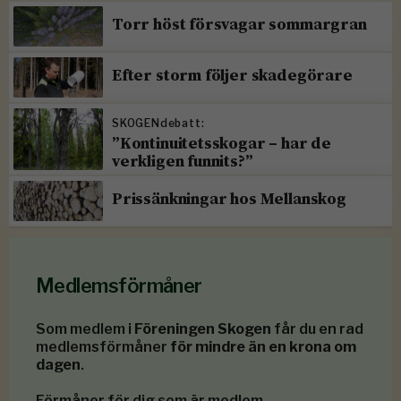
Torr höst försvagar sommargran
Efter storm följer skadegörare
SKOGENdebatt:
”Kontinuitetsskogar – har de
verkligen funnits?”
Prissänkningar hos Mellanskog
Medlemsförmåner
Som medlem i
Föreningen Skogen
får du en rad
medlemsförmåner
för mindre än en krona om
dagen
.
Förmåner för dig som är medlem