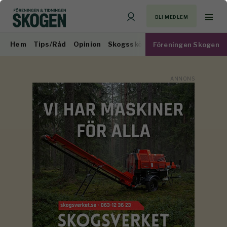
BLI MEDLEM
Hem
Tips/Råd
Opinion
Skogsskötsel
Virkesmarknad
Föreningen Skogen