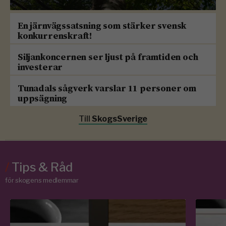
En järnvägssatsning som stärker svensk
konkurrenskraft!
Siljankoncernen ser ljust på framtiden och
investerar
Tunadals sågverk varslar 11 personer om
uppsägning
Till
SkogsSverige
/
Tips & Råd
för skogens medlemmar