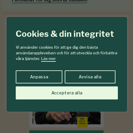
Cookies & din integritet
6-7
#
2026
Vi använder cookies för att ge dig den bästa
användarupplevelsen och för att utveckla och förbättra
våra tjänster.
Läs mer
Anpassa
Avvisa alla
Acceptera alla