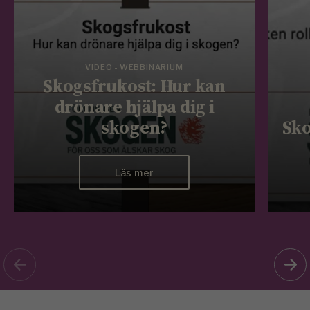
VIDEO - WEBBINARIUM
Skogsfrukost: Hur kan
drönare hjälpa dig i
skogen?
Sko
Läs mer