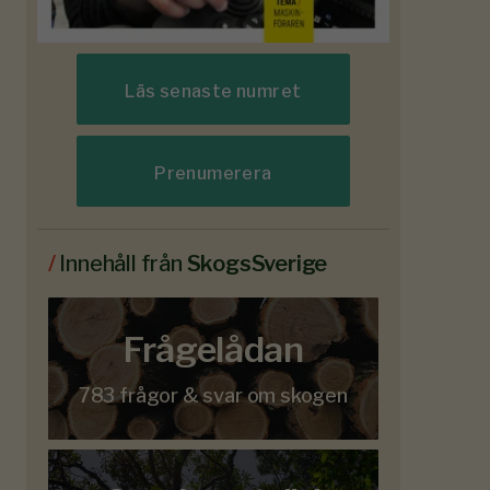
Läs senaste numret
Prenumerera
/
Innehåll från
SkogsSverige
Frågelådan
783 frågor & svar om skogen