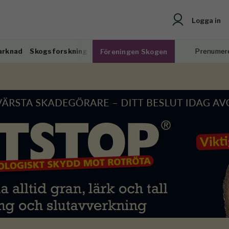
Logga in
arknad
Skogsforskning
Prenumer
Föreningen Skogen