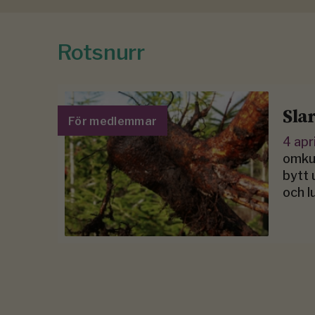
Rotsnurr
Sla
För medlemmar
4 apr
omkul
bytt 
och l