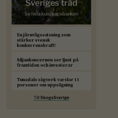
Sveriges träd
Se hela kunskapsbanken
En järnvägssatsning som
stärker svensk
konkurrenskraft!
Siljankoncernen ser ljust på
framtiden och investerar
Tunadals sågverk varslar 11
personer om uppsägning
Till
SkogsSverige