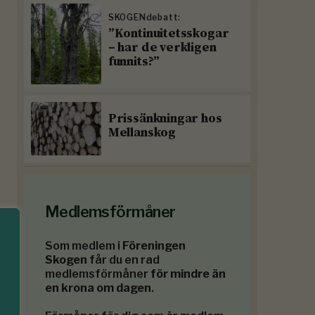
SKOGENdebatt:
”Kontinuitetsskogar
– har de verkligen
funnits?”
Prissänkningar hos
Mellanskog
Medlemsförmåner
Som medlem i
Föreningen
Skogen
får du en rad
medlemsförmåner
för mindre än
en krona om dagen
.