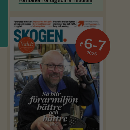
Förmåner för dig som är medlem
6-7
#
2026