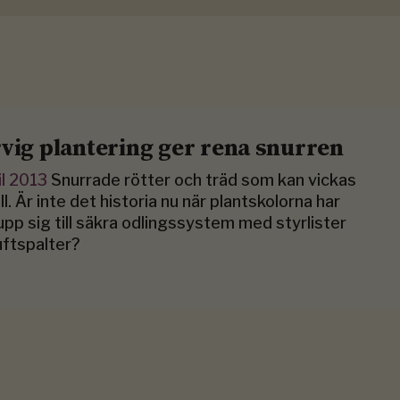
rvig plantering ger rena snurren
il 2013
Snurrade rötter och träd som kan vickas
l. Är inte det historia nu när plantskolorna har
upp sig till säkra odlingssystem med styrlister
uftspalter?