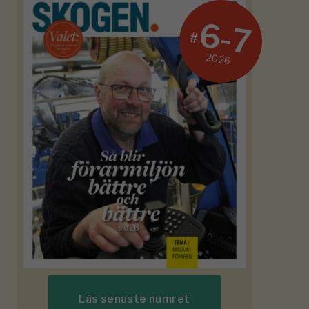
6-7
#
2026
Läs senaste numret