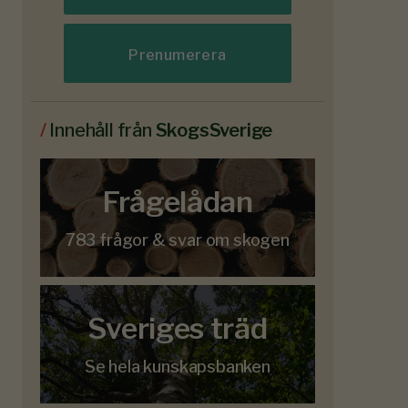
Prenumerera
/
Innehåll från
SkogsSverige
Frågelådan
783 frågor & svar om skogen
Sveriges träd
Se hela kunskapsbanken