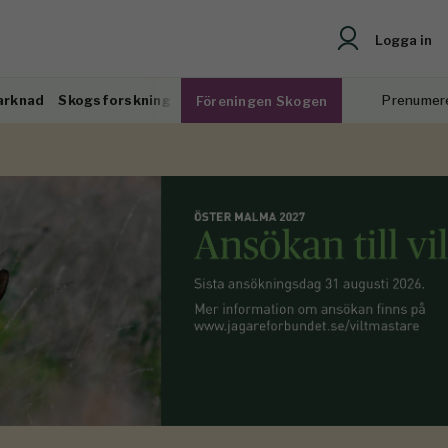
Logga in
arknad
Skogsforskning
Prenumer
Föreningen Skogen