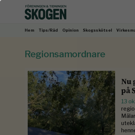
Hem
Tips/Råd
Opinion
Skogsskötsel
Virkesm
Regionsamordnare
Nu 
på 
13 o
regio
Mälar
utekl
henne