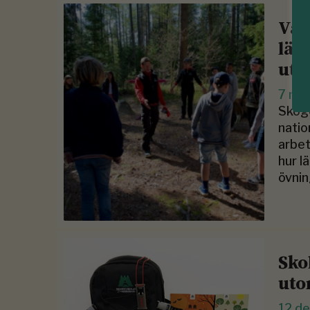
Vår
lär
uto
7 ma
Skoge
natio
arbet
hur l
övnin
Sko
uto
12 d