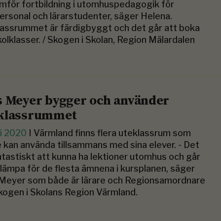
för fortbildning i utomhuspedagogik för
ersonal och lärarstudenter, säger Helena.
assrummet är färdigbyggt och det går att boka
kolklasser. / Skogen i Skolan, Region Mälardalen
s Meyer bygger och använder
klassrummet
ni 2020
I Värmland finns flera uteklassrum som
e kan använda tillsammans med sina elever. - Det
ntastiskt att kunna ha lektioner utomhus och går
illämpa för de flesta ämnena i kursplanen, säger
 Meyer som både är lärare och Regionsamordnare
kogen i Skolans Region Värmland.