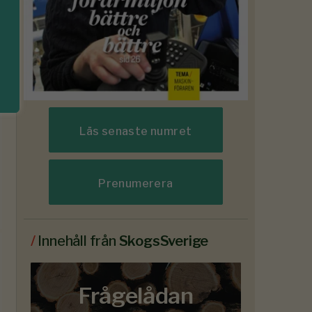
Läs senaste numret
Prenumerera
/
Innehåll från
SkogsSverige
Frågelådan