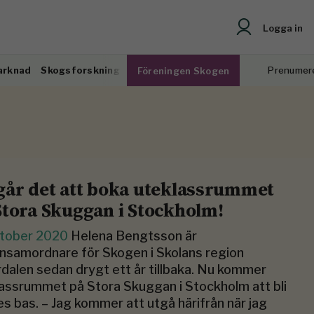
Logga in
arknad
Skogsforskning
Prenumer
Föreningen Skogen
går det att boka uteklassrummet
Stora Skuggan i Stockholm!
ktober 2020
Helena Bengtsson är
nsamordnare för Skogen i Skolans region
dalen sedan drygt ett år tillbaka. Nu kommer
assrummet på Stora Skuggan i Stockholm att bli
s bas. – Jag kommer att utgå härifrån när jag