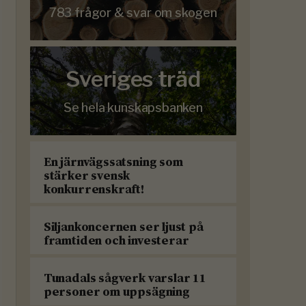
783 frågor & svar om skogen
Sveriges träd
Se hela kunskapsbanken
En järnvägssatsning som
stärker svensk
konkurrenskraft!
Siljankoncernen ser ljust på
framtiden och investerar
Tunadals sågverk varslar 11
personer om uppsägning