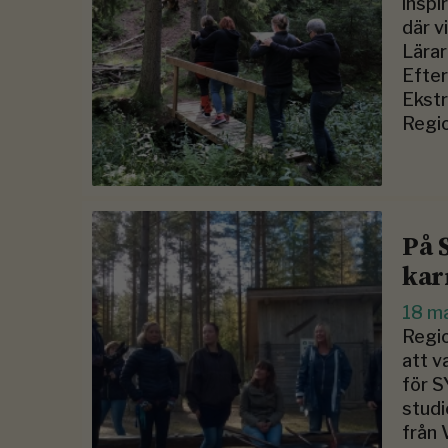
inspi
där v
Lärar
Efter
Ekstr
Regi
På 
kar
18 m
Regio
att v
för 
studi
från 