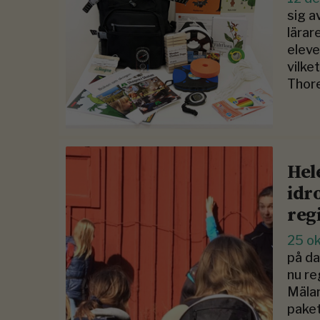
sig a
lärar
eleve
vilke
Thore
Hel
idr
reg
25 o
på da
nu re
Mälar
pake