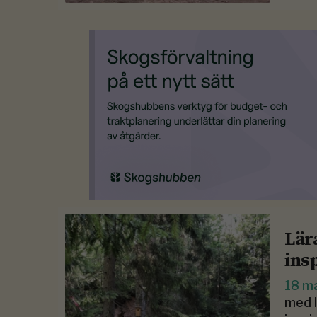
Lär
ins
18 m
med l