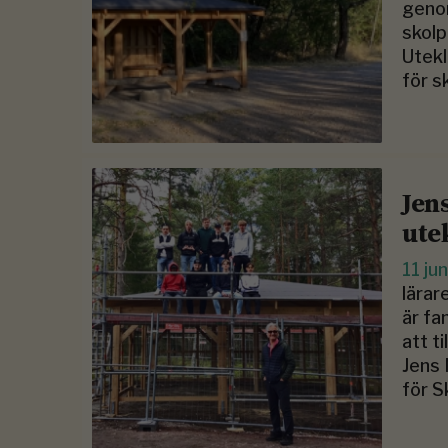
genom
skolp
Utekl
för s
Jen
ute
11 ju
lärar
är fa
att t
Jens
för S