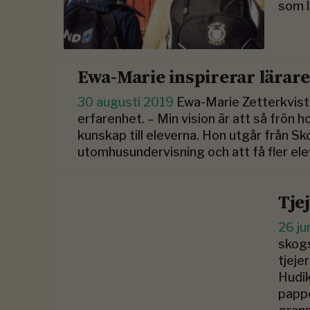
som l
Ewa-Marie inspirerar lärare
30 augusti 2019
Ewa-Marie Zetterkvist 
erfarenhet. – Min vision är att så frön 
kunskap till eleverna. Hon utgår från S
utomhusundervisning och att få fler elev
Tje
26 ju
skogs
tjeje
Hudik
pappe