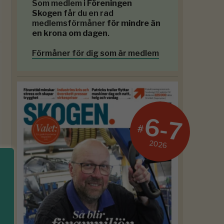
Som medlem i
Föreningen
Skogen
får du en rad
medlemsförmåner
för mindre än
en krona om dagen
.
Förmåner för dig som är medlem
6-7
#
2026