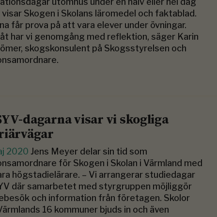
rationsdagar utomhus under en halv eller hel dag
i visar Skogen i Skolans läromedel och faktablad.
na får prova på att vara elever under övningar.
åt har vi genomgång med reflektion, säger Karin
ömer, skogskonsulent på Skogsstyrelsen och
onsamordnare.
SYV-dagarna visar vi skogliga
riärvägar
aj 2020
Jens Meyer delar sin tid som
nsamordnare för Skogen i Skolan i Värmland med
ara högstadielärare. – Vi arrangerar studiedagar
SYV där samarbetet med styrgruppen möjliggör
ebesök och information från företagen. Skolor
Värmlands 16 kommuner bjuds in och även