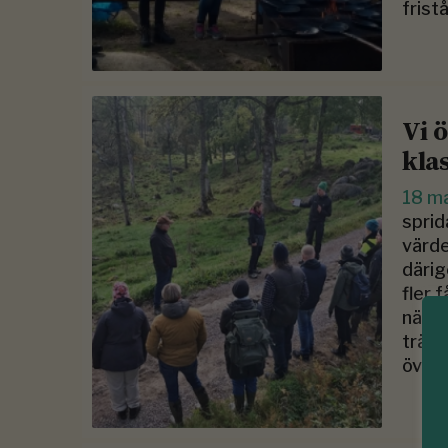
frist
Vi 
kla
18 m
sprid
värde
därig
fler 
nära 
träff
övnin