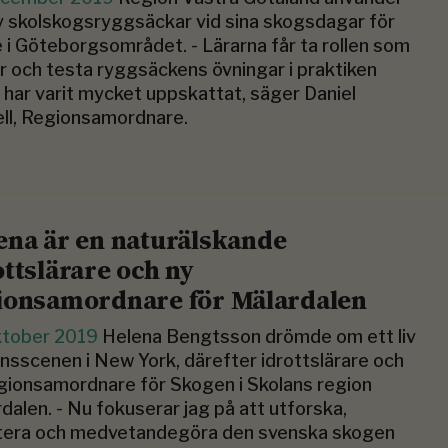
v skolskogsryggsäckar vid sina skogsdagar för
e i Göteborgsområdet. - Lärarna får ta rollen som
r och testa ryggsäckens övningar i praktiken
t har varit mycket uppskattat, säger Daniel
ll, Regionsamordnare.
ena är en naturälskande
ottslärare och ny
ionsamordnare för Mälardalen
ktober 2019
Helena Bengtsson drömde om ett liv
nsscenen i New York, därefter idrottslärare och
gionsamordnare för Skogen i Skolans region
dalen. - Nu fokuserar jag på att utforska,
tera och medvetandegöra den svenska skogen