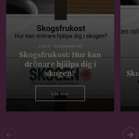
VIDEO - WEBBINARIUM
Skogsfrukost: Hur kan
drönare hjälpa dig i
skogen?
Sko
Läs mer