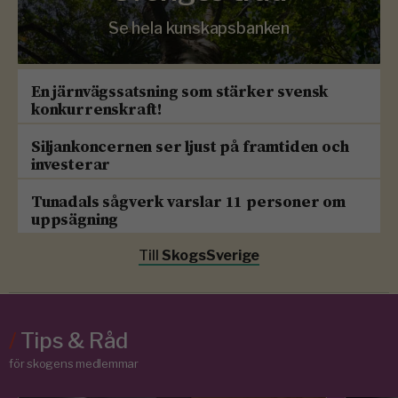
Se hela kunskapsbanken
En järnvägssatsning som stärker svensk
konkurrenskraft!
Siljankoncernen ser ljust på framtiden och
investerar
Tunadals sågverk varslar 11 personer om
uppsägning
Till
SkogsSverige
/
Tips & Råd
för skogens medlemmar