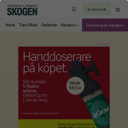
BLI MEDLEM
Hem
Tips/Råd
Opinion
Skogsskötsel
Virkesmarknad
Föreningen Skogen