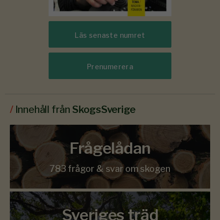
Läs senaste numret
Prenumerera
/
Innehåll från
SkogsSverige
Frågelådan
783 frågor & svar om skogen
Sveriges träd