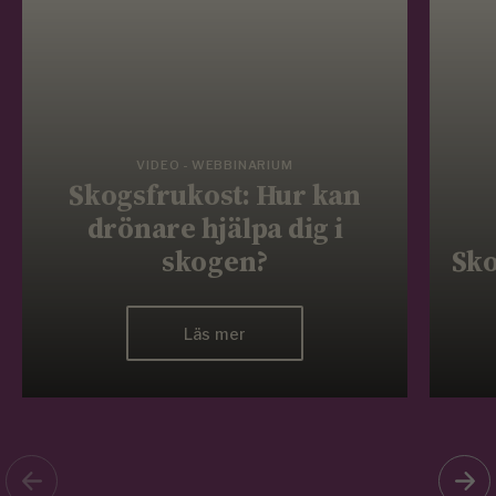
VIDEO - WEBBINARIUM
Skogsfrukost: Hur kan
drönare hjälpa dig i
skogen?
Sko
Läs mer