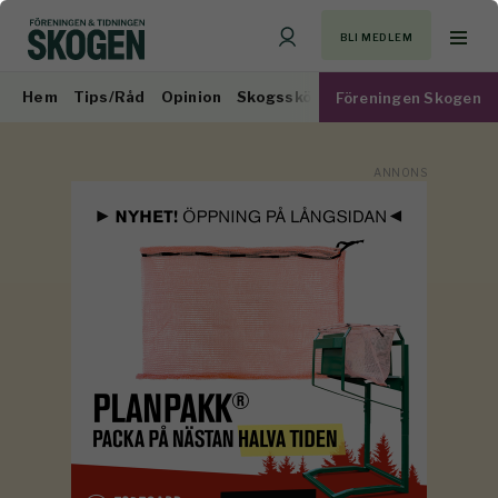
BLI MEDLEM
Hem
Tips/Råd
Opinion
Skogsskötsel
Virkesmarknad
Föreningen Skogen