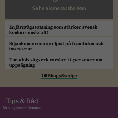
Se hela kunskapsbanken
En järnvägssatsning som stärker svensk
konkurrenskraft!
Siljankoncernen ser ljust på framtiden och
investerar
Tunadals sågverk varslar 11 personer om
uppsägning
Till
SkogsSverige
/
Tips & Råd
för skogens medlemmar