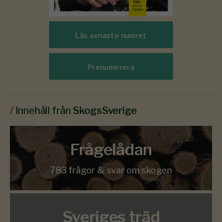
Läs senaste numret
Prenumerera
/
Innehåll från
SkogsSverige
Frågelådan
783 frågor & svar om skogen
Sveriges träd