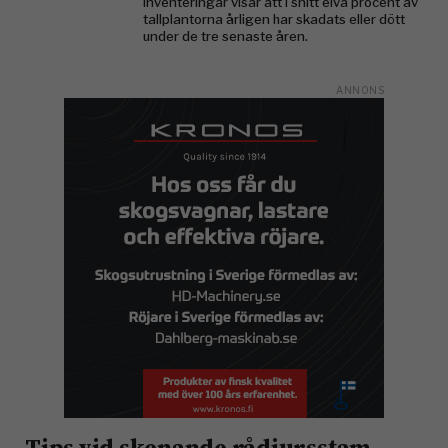
inventeringar visar att i snitt elva procent av
tallplantorna årligen har skadats eller dött
under de tre senaste åren.
Tips vid skenande rådjursstam