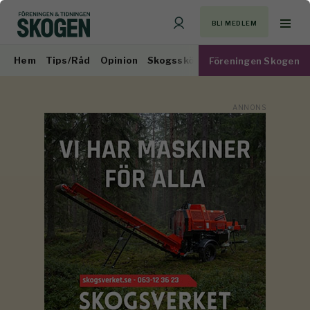
BLI MEDLEM
Hem
Tips/Råd
Opinion
Skogsskötsel
Virkesmarknad
Föreningen Skogen