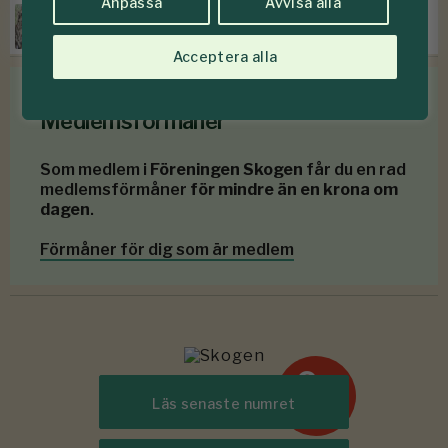
Anpassa
Avvisa alla
Prissänkningar hos Mellanskog
Acceptera alla
Medlemsförmåner
Som medlem i
Föreningen Skogen
får du en rad
medlemsförmåner
för mindre än en krona om
dagen
.
Förmåner för dig som är medlem
6-7
#
Läs senaste numret
2026