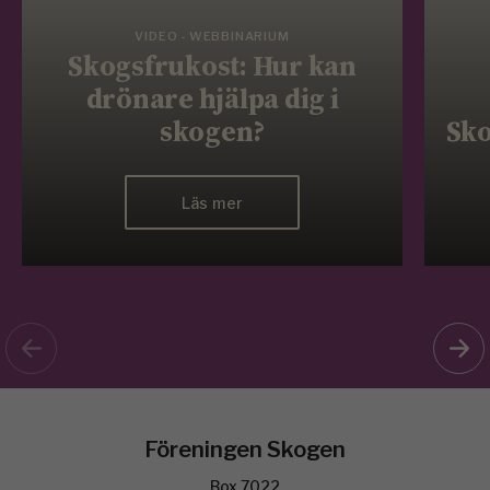
VIDEO - WEBBINARIUM
Skogsfrukost: Hur kan
drönare hjälpa dig i
skogen?
Sko
Läs mer
Föreningen Skogen
Box 7022