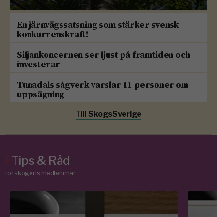
En järnvägssatsning som stärker svensk
konkurrenskraft!
Siljankoncernen ser ljust på framtiden och
investerar
Tunadals sågverk varslar 11 personer om
uppsägning
Till
SkogsSverige
/
Tips & Råd
för skogens medlemmar