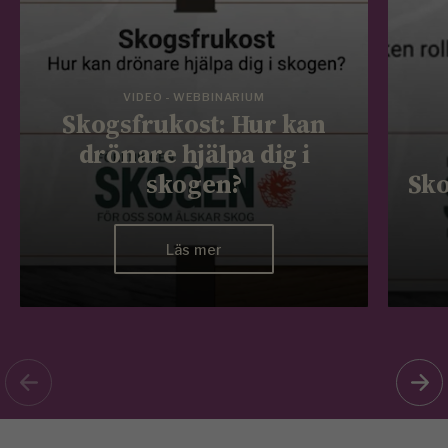
VIDEO - WEBBINARIUM
Skogsfrukost: Hur kan
drönare hjälpa dig i
skogen?
Sko
Läs mer