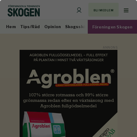
BLI MEDLEM
Hem
Tips/Råd
Opinion
Skogsskötsel
Virkesmarknad
Föreningen Skogen