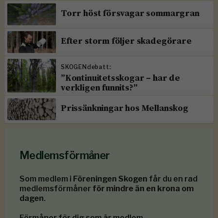
Torr höst försvagar sommargran
Efter storm följer skadegörare
SKOGENdebatt:
”Kontinuitetsskogar – har de
verkligen funnits?”
Prissänkningar hos Mellanskog
Medlemsförmåner
Som medlem i
Föreningen Skogen
får du en rad
medlemsförmåner
för mindre än en krona om
dagen
.
Förmåner för dig som är medlem