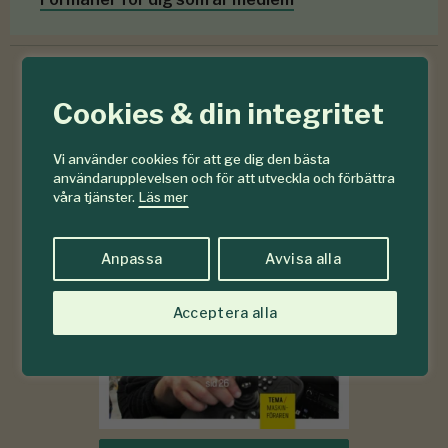
Cookies & din integritet
6-7
#
2026
Vi använder cookies för att ge dig den bästa
användarupplevelsen och för att utveckla och förbättra
våra tjänster.
Läs mer
Anpassa
Avvisa alla
Acceptera alla