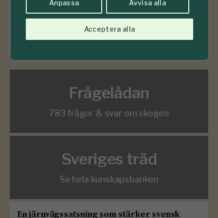
Anpassa
Avvisa alla
Prenumerera
Acceptera alla
/
Innehåll från
SkogsSverige
Frågelådan
783 frågor & svar om skogen
Sveriges träd
Se hela kunskapsbanken
En järnvägssatsning som stärker svensk