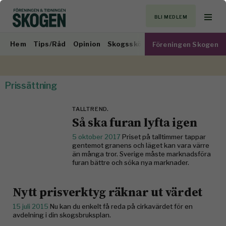
BLI MEDLEM
Hem
Tips/Råd
Opinion
Skogsskötsel
Virkesmarknad
Föreningen Skogen
Prissättning
TALLTREND.
Så ska furan lyfta igen
5 oktober 2017
Priset på talltimmer tappar
gentemot granens och läget kan vara värre
än många tror. Sverige måste marknads­föra
furan bättre och söka nya marknader.
Nytt prisverktyg räknar ut värdet
15 juli 2015
Nu kan du enkelt få reda på cirkavärdet för en
avdelning i din skogsbruksplan.