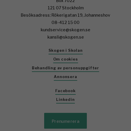
Box 7022
121 07 Stockholm
Besöksadress: Rökerigatan 19, Johanneshov
08-412 15 00
kundservice@skogen.se
kansli@skogen.se
Skogen i Skolan
Om cookies
Behandling av personuppgifter
Annonsera
Facebook
Linkedin
Prenumerera