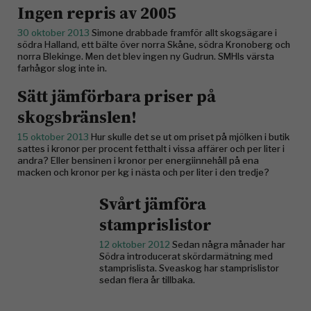
Ingen repris av 2005
30 oktober 2013
Simone drabbade framför allt skogsägare i
södra Halland, ett bälte över norra Skåne, södra Kronoberg och
norra Blekinge. Men det blev ingen ny Gudrun. SMHIs värsta
farhågor slog inte in.
Sätt jämförbara priser på
skogsbränslen!
15 oktober 2013
Hur skulle det se ut om priset på mjölken i butik
sattes i kronor per procent fetthalt i vissa affärer och per liter i
andra? Eller bensinen i kronor per energiinnehåll på ena
macken och kronor per kg i nästa och per liter i den tredje?
Svårt jämföra
stamprislistor
12 oktober 2012
Sedan några månader har
Södra introducerat skördarmätning med
stamprislista. Sveaskog har stamprislistor
sedan flera år tillbaka.