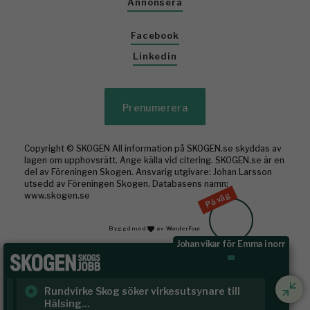
Annonsera
Facebook
Linkedin
Prenumerera
Copyright © SKOGEN All information på SKOGEN.se skyddas av
lagen om upphovsrätt. Ange källa vid citering. SKOGEN.se är en
del av Föreningen Skogen. Ansvarig utgivare: Johan Larsson
utsedd av Föreningen Skogen. Databasens namn:
På väg
www.skogen.se
Byggd med
av WonderFour
Johan vikar för Emma i norr
Rundvirke Skog söker virkesutsynare till
Sk
Hälsing...
/ S