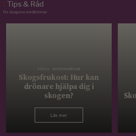
/
Tips & Råd
för skogens medlemmar
VIDEO - WEBBINARIUM
Skogsfrukost: Hur kan
drönare hjälpa dig i
skogen?
Sko
Läs mer