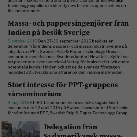
decision makers in India and to give a chance for the Swedish
technology suppliers to identify new business opportunities on
the Indian market.
Massa- och pappersingenjörer från
Indien på besök Sverige
5 oktober 2015
Den 27-30 september 2015 besökte en
delegation från Indiens pappers- och massaindustri Sverige på
inbjudan av PPT, Swedish Pulp & Paper Technology Group, i
samarbete med Business Swedens kontor i New Delhi. Syftet var
att presentera svenska teknikföretag för brukschefer och andra
potentiella kunder i Indien och att ge de svenska företagen
möjlighet att utveckla sina affärer på den indiska marknaden.
Stort intresse för PPT-gruppens
vårseminarium
4 maj 2015
Ett 80-tal personer inom svensk skogsindustri
samlades den 22 april 2015 på Swecos huvudkontor i Stockholm
för vårmöte med PPT, Swedish Pulp & Paper Technology Group.
Delegation från
Sydamerikansk massa-