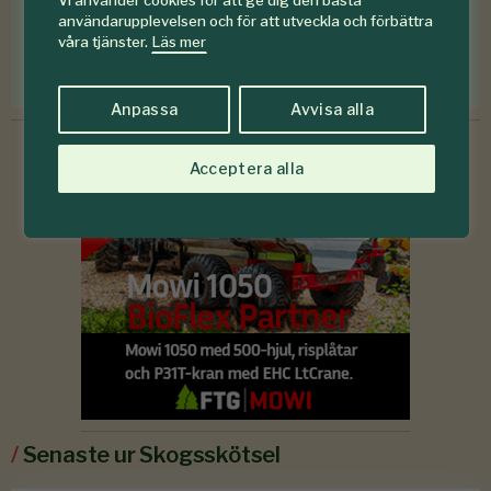
Vi använder cookies för att ge dig den bästa
användarupplevelsen och för att utveckla och förbättra
Jag godkänner att Skogen lagrar mina personuppgifter.
våra tjänster.
Läs mer
Läs mer om hur vi behandlar personuppgifter
Anpassa
Avvisa alla
Acceptera alla
/
Senaste ur Skogsskötsel