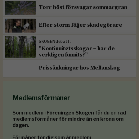
Torr höst försvagar sommargran
Efter storm följer skadegörare
SKOGENdebatt:
”Kontinuitetsskogar – har de
verkligen funnits?”
Prissänkningar hos Mellanskog
Medlemsförmåner
Som medlem i
Föreningen Skogen
får du en rad
medlemsförmåner
för mindre än en krona om
dagen
.
Förmåner för dig som är medlem