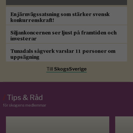
En järnvägssatsning som stärker svensk
konkurrenskraft!
Siljankoncernen ser ljust på framtiden och
investerar
Tunadals sågverk varslar 11 personer om
uppsägning
Till
SkogsSverige
/
Tips & Råd
för skogens medlemmar