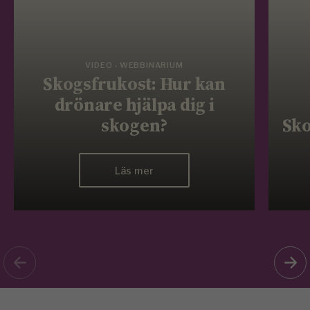
VIDEO - WEBBINARIUM
Skogsfrukost: Hur kan
drönare hjälpa dig i
skogen?
Sko
Läs mer