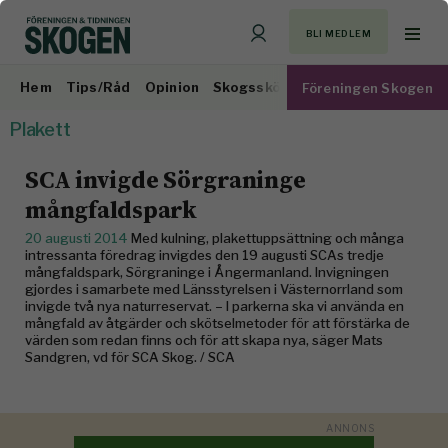
BLI MEDLEM
Hem
Tips/Råd
Opinion
Skogsskötsel
Virkesmarknad
Föreningen Skogen
Plakett
SCA invigde Sörgraninge
mångfaldspark
20 augusti 2014
Med kulning, plakettuppsättning och många
intressanta föredrag invigdes den 19 augusti SCAs tredje
mångfaldspark, Sörgraninge i Ångermanland. Invigningen
gjordes i samarbete med Länsstyrelsen i Västernorrland som
invigde två nya naturreservat. – I parkerna ska vi använda en
mångfald av åtgärder och skötselmetoder för att förstärka de
värden som redan finns och för att skapa nya, säger Mats
Sandgren, vd för SCA Skog. / SCA