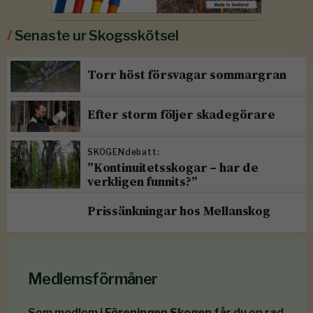
/
Senaste ur Skogsskötsel
Torr höst försvagar sommargran
Efter storm följer skadegörare
SKOGENdebatt:
”Kontinuitetsskogar – har de
verkligen funnits?”
Prissänkningar hos Mellanskog
Medlemsförmåner
Som medlem i
Föreningen Skogen
får du en rad