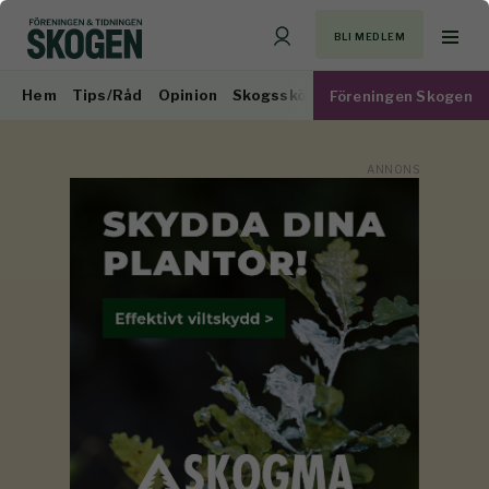
BLI MEDLEM
Hem
Tips/Råd
Opinion
Skogsskötsel
Virkesmarknad
Föreningen Skogen