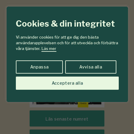
6-7
#
Cookies & din integritet
2026
Vi använder cookies för att ge dig den bästa
användarupplevelsen och för att utveckla och förbättra
våra tjänster.
Läs mer
Anpassa
Avvisa alla
Acceptera alla
Läs senaste numret