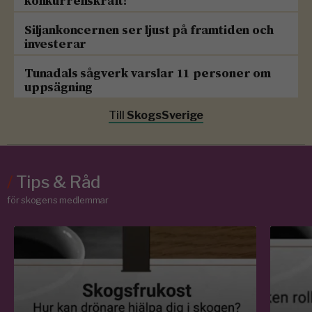
konkurrenskraft!
Siljankoncernen ser ljust på framtiden och
investerar
Tunadals sågverk varslar 11 personer om
uppsägning
Till
SkogsSverige
/
Tips & Råd
för skogens medlemmar