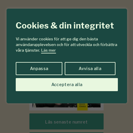
6-7
#
Cookies & din integritet
2026
Vi använder cookies för att ge dig den bästa
användarupplevelsen och för att utveckla och förbättra
våra tjänster.
Läs mer
Anpassa
Avvisa alla
Acceptera alla
Läs senaste numret