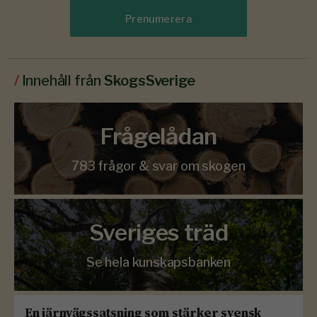
Prenumerera
/
Innehåll från
SkogsSverige
Frågelådan
783 frågor & svar om skogen
Sveriges träd
Se hela kunskapsbanken
En järnvägssatsning som stärker svensk