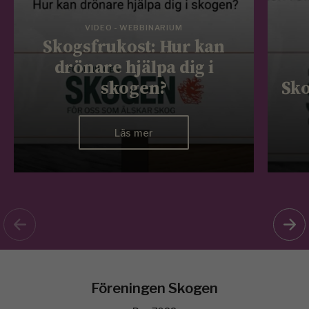
VIDEO - WEBBINARIUM
Skogsfrukost: Hur kan
drönare hjälpa dig i
skogen?
Sko
Läs mer
Föreningen Skogen