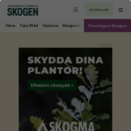
BLI MEDLEM
Hem
Tips/Råd
Opinion
Skogsskötsel
Virkesmarknad
Föreningen Skogen