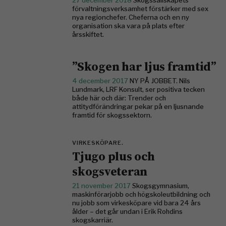
27 december 2018
Skogssällskapets
förvaltningsverksamhet förstärker med sex
nya regionchefer. Cheferna och en ny
organisation ska vara på plats efter
årsskiftet.
”Skogen har ljus framtid”
4 december 2017
NY PÅ JOBBET. Nils
Lundmark, LRF Konsult, ser positiva tecken
både här och där: Trender och
attitydförändringar pekar på en ljusnande
framtid för skogssektorn.
VIRKESKÖPARE.
Tjugo plus och
skogsveteran
21 november 2017
Skogsgymnasium,
maskinförarjobb och högskoleutbildning och
nu jobb som virkesköpare vid bara 24 års
ålder – det går undan i Erik Rohdins
skogskarriär.