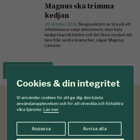
Magnus ska trimma
kedjan
20 oktober 2016
Skogssektorn är bra på att
effektivisera varje delmoment, men hela
kedjan kan bli bättre och det finns mycket att
lära från andra branscher, säger Magnus
Larsson.
«
Äldre artiklar
Cookies & din integritet
Vi använder cookies för att ge dig den bästa
användarupplevelsen och för att utveckla och förbättra
våra tjänster.
Läs mer
Anpassa
Avvisa alla