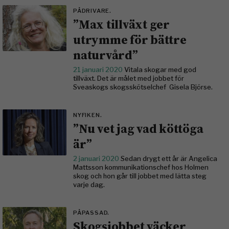
PÅDRIVARE.
”Max tillväxt ger
utrymme för bättre
naturvård”
21 januari 2020
Vitala skogar med god
tillväxt. Det är målet med jobbet för
Sveaskogs skogsskötselchef Gisela ­Björse.
NYFIKEN.
”Nu vet jag vad köttöga
är”
2 januari 2020
Sedan drygt ett år är Angelica
Mattsson kommunikationschef hos Holmen
skog och hon går till jobbet med lätta steg
varje dag.
PÅPASSAD.
Skogsjobbet väcker