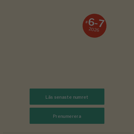
6-7
#
2026
Läs senaste numret
Prenumerera