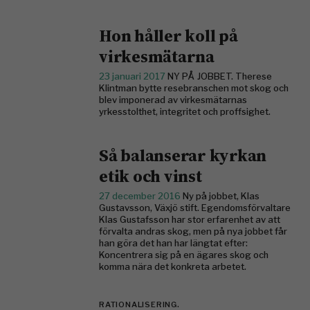
Hon håller koll på
virkesmätarna
23 januari 2017
NY PÅ JOBBET. Therese
Klintman bytte rese­branschen mot skog och
blev imponerad av virkesmätarnas
yrkesstolthet, integritet och proffsighet.
Så balanserar kyrkan
etik och vinst
27 december 2016
Ny på jobbet, Klas
Gustavsson, Växjö stift. Egendomsförvaltare
Klas Gustafsson har stor erfarenhet av att
förvalta andras skog, men på nya jobbet får
han göra det han har längtat efter:
Koncentrera sig på en ägares skog och
komma nära det konkreta arbetet.
RATIONALISERING.