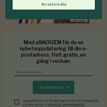
Acceptera alla
Med
eSKOGEN
får du en
nyhetsuppdatering till din e-
postadress. Helt gratis, en
gång i veckan.
Prenumerera
Jag godkänner att Skogen lagrar mina personuppgifter.
Läs mer om hur vi behandlar personuppgifter