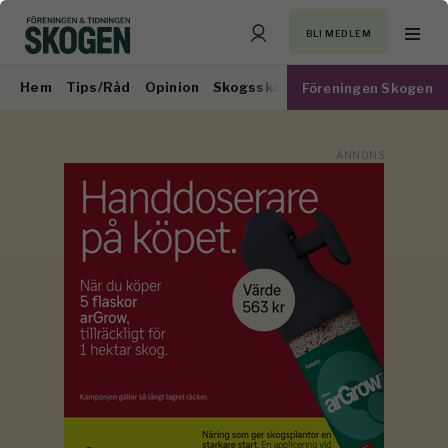
BLI MEDLEM
Hem
Tips/Råd
Opinion
Skogsskötsel
Virkesmarknad
Föreningen Skogen