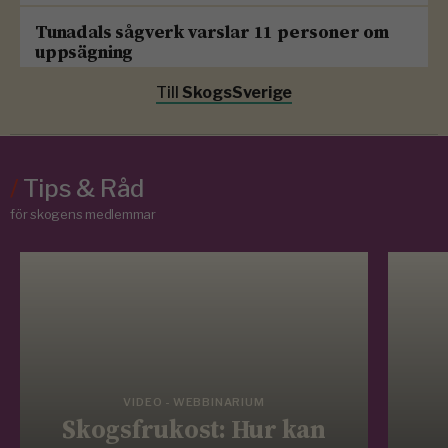
Tunadals sågverk varslar 11 personer om
uppsägning
Till
SkogsSverige
/
Tips & Råd
för skogens medlemmar
VIDEO - WEBBINARIUM
Skogsfrukost: Hur kan