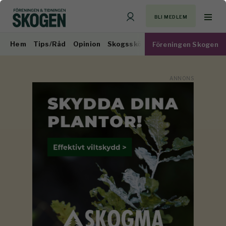
BLI MEDLEM
Hem
Tips/Råd
Opinion
Skogsskötsel
Virkesmarknad
Föreningen Skogen