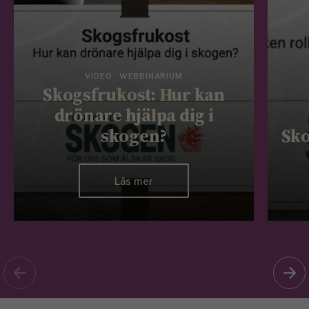
VIDEO - WEBBINARIUM
Skogsfrukost: Hur kan
drönare hjälpa dig i
skogen?
Sko
Läs mer