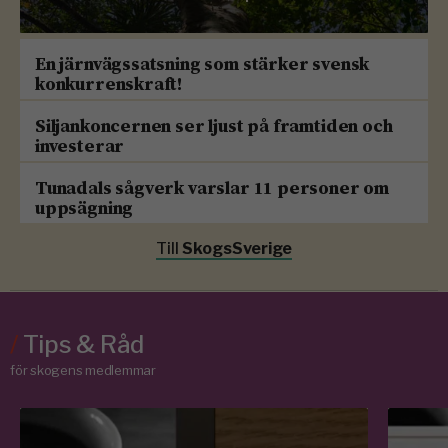
En järnvägssatsning som stärker svensk
konkurrenskraft!
Siljankoncernen ser ljust på framtiden och
investerar
Tunadals sågverk varslar 11 personer om
uppsägning
Till
SkogsSverige
/
Tips & Råd
för skogens medlemmar