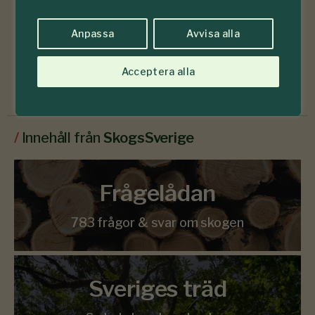
Läs senaste numret
Anpassa
Avvisa alla
Acceptera alla
Prenumerera
/
Innehåll från
SkogsSverige
Frågelådan
783 frågor & svar om skogen
Sveriges träd