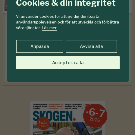
Cookies & din integritet
Prissänkningar hos Mellanskog
Vi använder cookies för att ge dig den bästa
användarupplevelsen och för att utveckla och förbättra
våra tjänster.
Läs mer
Medlemsförmåner
Anpassa
Avvisa alla
Som medlem i
Föreningen Skogen
får du en rad
medlemsförmåner
för mindre än en krona om
dagen
.
Acceptera alla
Förmåner för dig som är medlem
6-7
#
2026