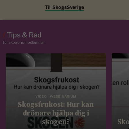
Till
SkogsSverige
/
Tips & Råd
för skogens medlemmar
VIDEO - WEBBINARIUM
Skogsfrukost: Hur kan
drönare hjälpa dig i
skogen?
Sko