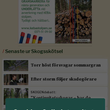
/
Senaste ur Skogsskötsel
Torr höst försvagar sommargran
Efter storm följer skadegörare
SKOGENdebatt:
”Kontinuitetsskogar – har de
verkligen funnits?”