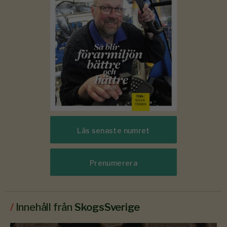
Läs senaste numret
Prenumerera
/
Innehåll från
SkogsSverige