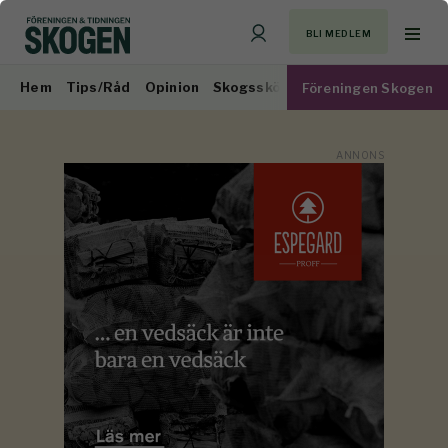
BLI MEDLEM
Hem
Tips/Råd
Opinion
Skogsskötsel
Virkesmarknad
Föreningen Skogen