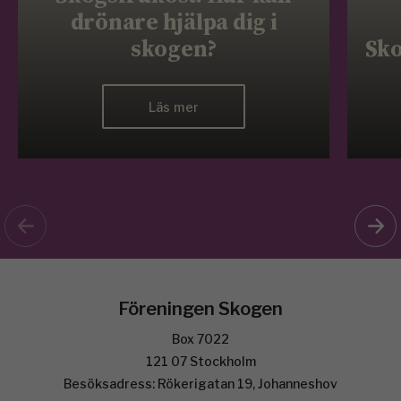
drönare hjälpa dig i
skogen?
Sko
Läs mer
Föreningen Skogen
Box 7022
121 07 Stockholm
Besöksadress: Rökerigatan 19, Johanneshov