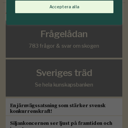
Acceptera alla
/
Innehåll från
SkogsSverige
Frågelådan
783 frågor & svar om skogen
Sveriges träd
Se hela kunskapsbanken
En järnvägssatsning som stärker svensk
konkurrenskraft!
Siljankoncernen ser ljust på framtiden och