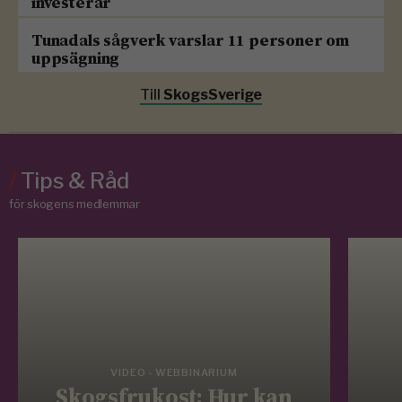
investerar
Tunadals sågverk varslar 11 personer om
uppsägning
Till
SkogsSverige
/
Tips & Råd
för skogens medlemmar
VIDEO - WEBBINARIUM
Skogsfrukost: Hur kan