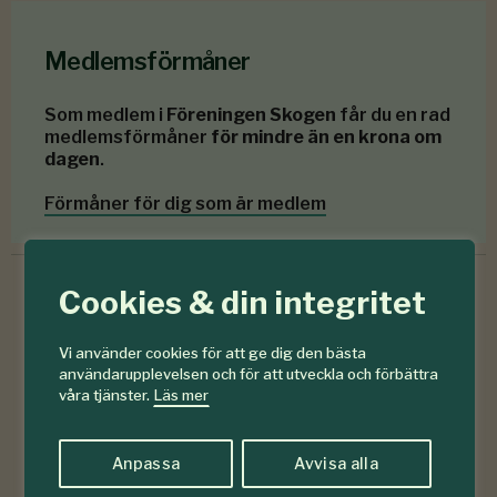
Medlemsförmåner
Som medlem i
Föreningen Skogen
får du en rad
medlemsförmåner
för mindre än en krona om
dagen
.
Förmåner för dig som är medlem
Cookies & din integritet
6-7
#
Vi använder cookies för att ge dig den bästa
Läs senaste numret
användarupplevelsen och för att utveckla och förbättra
2026
våra tjänster.
Läs mer
Prenumerera
Anpassa
Avvisa alla