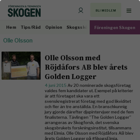
BLI MEDLEM
Hem
Tips/Råd
Opinion
Skogsskötsel
Virkesmarknad
Föreningen Skogen
Olle Olsson
Olle Olsson med
Röjdåfors AB blev årets
Golden Logger
4 juni 2015
Av 20 nominerade skogsföretag
valdes fem kandidater ut. Exempel på kriterier
är att företaget ska vara ett
svenskregistrerat företag med god likviditet
och fler än tre anställda. En branschkunnig
jury gjorde därefter djupintervjuer med de fem
finalisterna. Tävlingen ”The Golden Logger”
arrangeras av Skogforsk, det svenska
skogsbrukets forskningsinstitut, tillsammans
med Elmia. Olle Olsson med Röjdåfors AB blev
årets Golden Logger på #SkogsElmia.