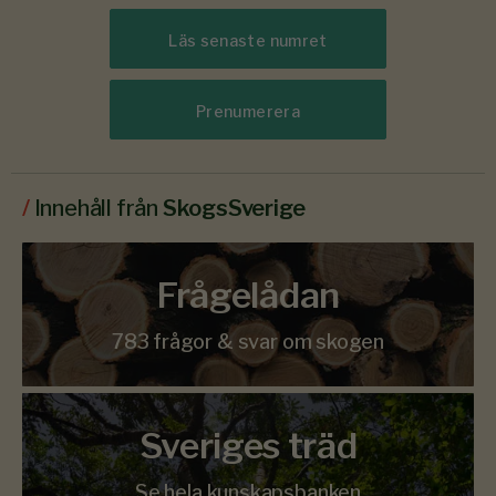
Läs senaste numret
Prenumerera
/
Innehåll från
SkogsSverige
Frågelådan
783 frågor & svar om skogen
Sveriges träd
Se hela kunskapsbanken