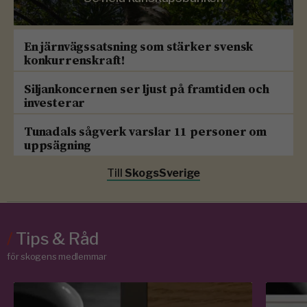
En järnvägssatsning som stärker svensk
konkurrenskraft!
Siljankoncernen ser ljust på framtiden och
investerar
Tunadals sågverk varslar 11 personer om
uppsägning
Till
SkogsSverige
/
Tips & Råd
för skogens medlemmar