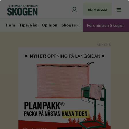
BLI MEDLEM
Hem
Tips/Råd
Opinion
Skogsskötsel
Virkesmarknad
Föreningen Skogen