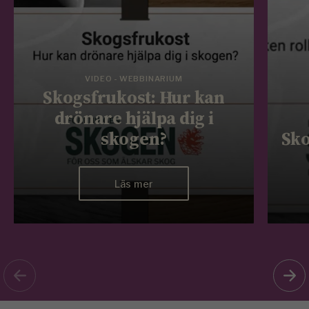
VIDEO - WEBBINARIUM
Skogsfrukost: Hur kan
drönare hjälpa dig i
skogen?
Sko
Läs mer