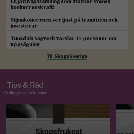
En järnvägssatsning som stärker svensk
konkurrenskraft!
Siljankoncernen ser ljust på framtiden och
investerar
Tunadals sågverk varslar 11 personer om
uppsägning
Till
SkogsSverige
/
Tips & Råd
för skogens medlemmar