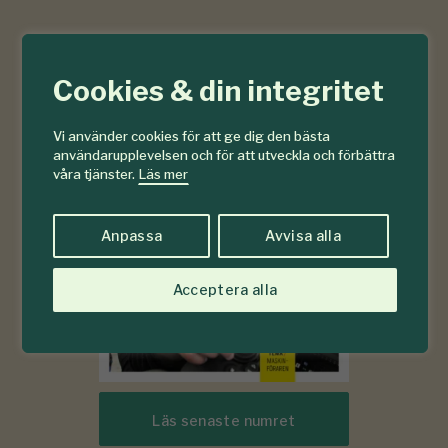
6-7
Cookies & din integritet
#
2026
Vi använder cookies för att ge dig den bästa
användarupplevelsen och för att utveckla och förbättra
våra tjänster.
Läs mer
Anpassa
Avvisa alla
Acceptera alla
Läs senaste numret