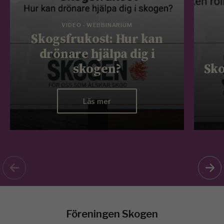
VIDEO - WEBBINARIUM
Skogsfrukost: Hur kan
drönare hjälpa dig i
skogen?
Sko
Läs mer
Föreningen Skogen