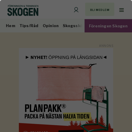
BLI MEDLEM
Hem
Tips/Råd
Opinion
Skogsskötsel
Virkesmarknad
Föreningen Skogen