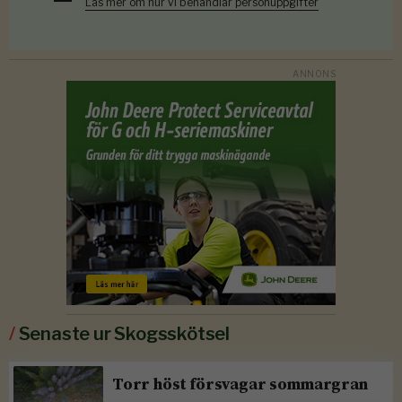
Läs mer om hur vi behandlar personuppgifter
/
Senaste ur Skogsskötsel
Torr höst försvagar sommargran