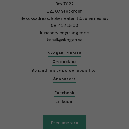
Box 7022
121 07 Stockholm
Besöksadress: Rökerigatan 19, Johanneshov
08-412 15 00
kundservice@skogen.se
kansli@skogen.se
Skogen i Skolan
Om cookies
Behandling av personuppgifter
Annonsera
Facebook
Linkedin
Prenumerera