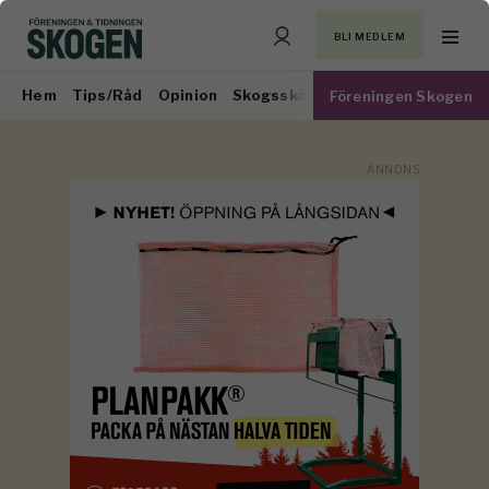
BLI MEDLEM
Hem
Tips/Råd
Opinion
Skogsskötsel
Virkesmarknad
Föreningen Skogen