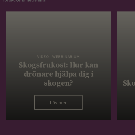
för skogens medlemmar
VIDEO - WEBBINARIUM
Skogsfrukost: Hur kan
drönare hjälpa dig i
skogen?
Sko
Läs mer