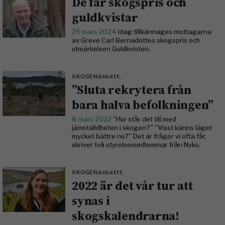
De får skogspris och
guldkvistar
25 mars 2024
Idag tillkännages mottagarna
av Greve Carl Bernadottes skogspris och
utmärkelsen Guldkvisten.
SKOGENdebatt.
”Sluta rekrytera från
bara halva befolkningen”
8 mars 2022
"Hur står det till med
jämställdheten i skogen?" "Visst känns läget
mycket bättre nu?" Det är frågor vi ofta får,
skriver två styrelsemedlemmar från Nyks.
SKOGENdebattt.
2022 är det vår tur att
synas i
skogskalendrarna!