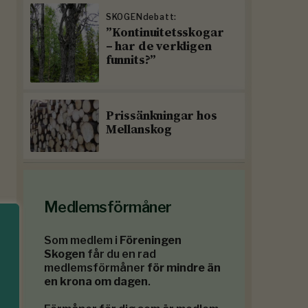
SKOGENdebatt:
”Kontinuitetsskogar
– har de verkligen
funnits?”
Prissänkningar hos
Mellanskog
Medlemsförmåner
Som medlem i
Föreningen
Skogen
får du en rad
medlemsförmåner
för mindre än
en krona om dagen
.