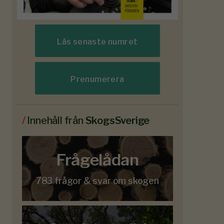
Läs senaste numret
Prenumerera
/
Innehåll från
SkogsSverige
Frågelådan
783 frågor & svar om skogen