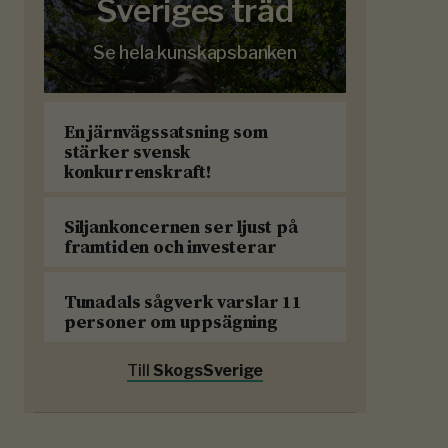
Sveriges träd
Se hela kunskapsbanken
En järnvägssatsning som
stärker svensk
konkurrenskraft!
Siljankoncernen ser ljust på
framtiden och investerar
Tunadals sågverk varslar 11
personer om uppsägning
Till
SkogsSverige