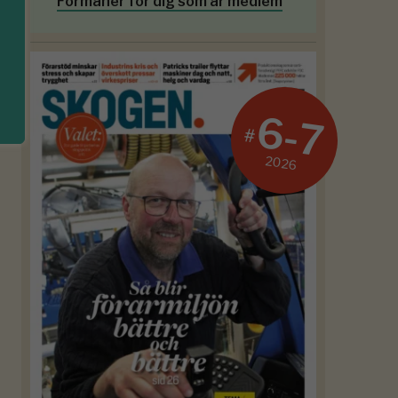
Förmåner för dig som är medlem
6-7
#
2026