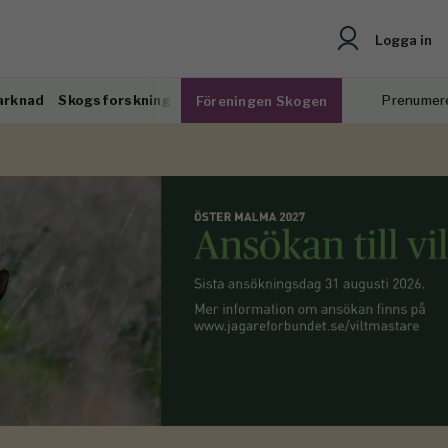
Logga in
arknad
Skogsforskning
Prenumer
Föreningen Skogen