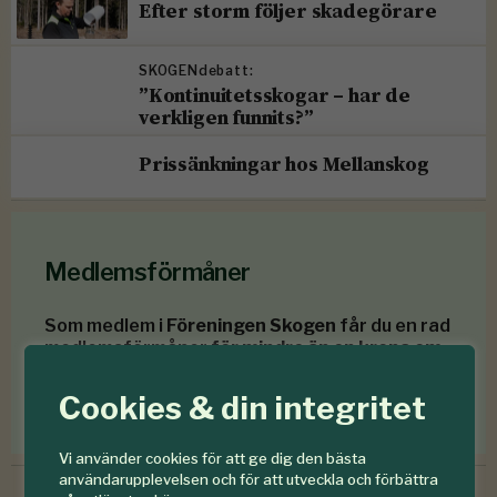
Efter storm följer skadegörare
SKOGENdebatt:
”Kontinuitetsskogar – har de
verkligen funnits?”
Prissänkningar hos Mellanskog
Medlemsförmåner
Som medlem i
Föreningen Skogen
får du en rad
medlemsförmåner
för mindre än en krona om
dagen
.
Cookies & din integritet
Förmåner för dig som är medlem
Vi använder cookies för att ge dig den bästa
användarupplevelsen och för att utveckla och förbättra