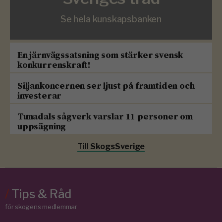
Se hela kunskapsbanken
En järnvägssatsning som stärker svensk
konkurrenskraft!
Siljankoncernen ser ljust på framtiden och
investerar
Tunadals sågverk varslar 11 personer om
uppsägning
Till
SkogsSverige
/
Tips & Råd
för skogens medlemmar