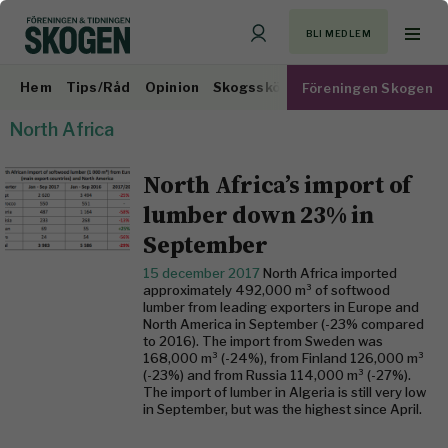
BLI MEDLEM
Hem
Tips/Råd
Opinion
Skogsskötsel
Virkesmarknad
Föreningen Skogen
North Africa
North Africa’s import of
lumber down 23% in
September
15 december 2017
North Africa imported
approximately 492,000 m³ of softwood
lumber from leading exporters in Europe and
North America in September (-23% compared
to 2016). The import from Sweden was
168,000 m³ (-24%), from Finland 126,000 m³
(-23%) and from Russia 114,000 m³ (-27%).
The import of lumber in Algeria is still very low
in September, but was the highest since April.