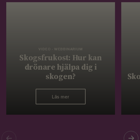
VIDEO - WEBBINARIUM
Skogsfrukost: Hur kan
drönare hjälpa dig i
skogen?
Sko
Läs mer