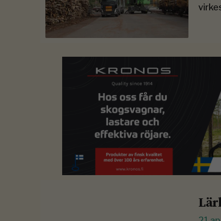
virke
Lär
21 ap