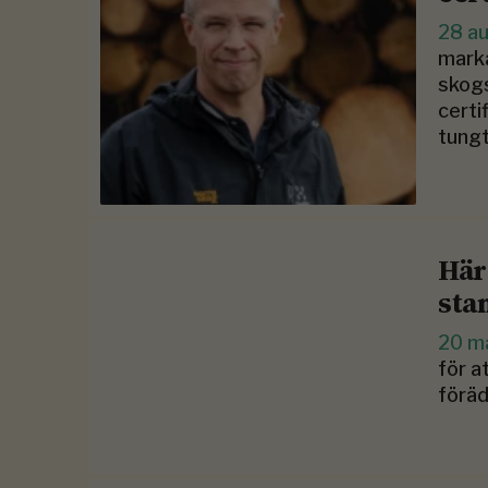
28 a
markä
skogs
certi
tungt
Här
sta
20 m
för a
föräd