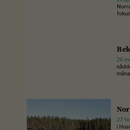
Norra
fokus
Rek
26 m
nådde
måna
Nor
27 fe
i Hus