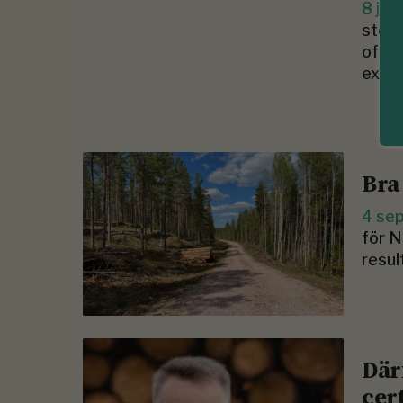
8 jan
störs
ofta 
extra
Bra
4 se
för N
resul
Där
cer