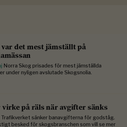
 var det mest jämställt på
iamässan
aj
Norra Skog prisades för mest jämställda
r under nyligen avslutade Skogsnolia.
 virke på räls när avgifter sänks
j
Trafikverket sänker banavgifterna för godståg.
ktigt besked för skogsbranschen som vill se mer