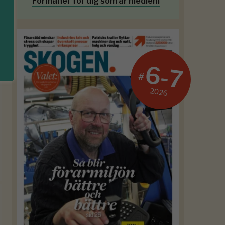
Förmåner för dig som är medlem
6-7
#
2026