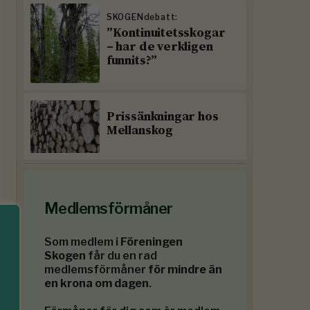
SKOGENdebatt:
”Kontinuitetsskogar
– har de verkligen
funnits?”
Prissänkningar hos
Mellanskog
Medlemsförmåner
Som medlem i
Föreningen
Skogen
får du en rad
medlemsförmåner
för mindre än
en krona om dagen
.