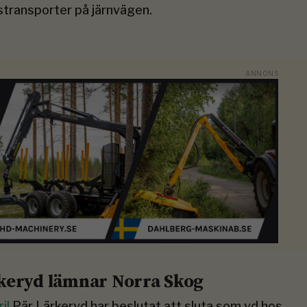
stransporter på järnvägen.
keryd lämnar Norra Skog
ril
Pär Lärkeryd har beslutat att sluta som vd hos