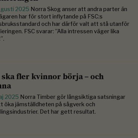
ugusti 2025
Norra Skog anser att andra parter än
garen har för stort inflytande på FSC:s
bruksstandard och har därför valt att stå ­utanför
fieringen. FSC svarar: ”Alla intressen väger lika
”.
 ska fler kvinnor börja – och
nna
aj 2025
Norra Timber gör långsiktiga satsningar
tt öka jämställdheten på sågverk och
lingsindustrier. Det har gett resultat.