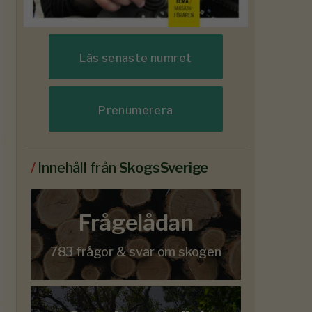
Läs senaste numret
Prenumerera
/
Innehåll från
SkogsSverige
Frågelådan
783 frågor & svar om skogen