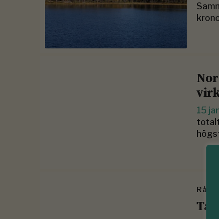
Samma
krono
Nor
vir
15 ja
total
högst
Råd t
Ta 