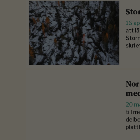
Sto
16 ap
att l
Stor
slute
Norr
me
20 m
till 
delbe
platt