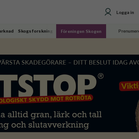
Logga in
arknad
Skogsforskning
Prenumer
Föreningen Skogen