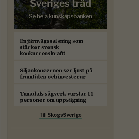
Sveriges träd
Se hela kunskapsbanken
En järnvägssatsning som
stärker svensk
konkurrenskraft!
Siljankoncernen ser ljust på
framtiden och investerar
Tunadals sågverk varslar 11
personer om uppsägning
Till
SkogsSverige