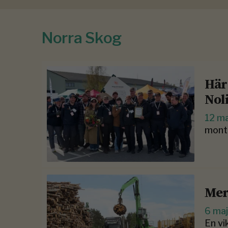
Norra Skog
Här
Nol
12 m
monte
Mer
6 ma
En vi