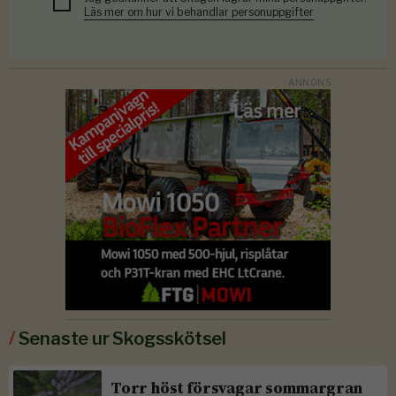
Läs mer om hur vi behandlar personuppgifter
/
Senaste ur Skogsskötsel
Torr höst försvagar sommargran