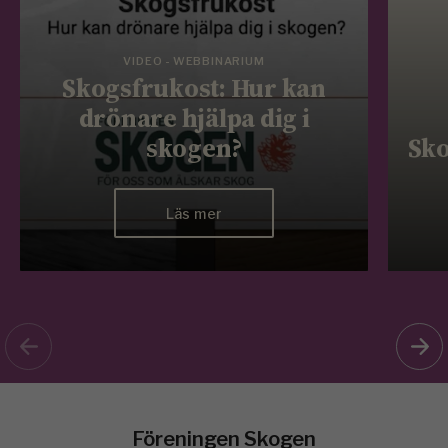
VIDEO - WEBBINARIUM
Skogsfrukost: Hur kan
drönare hjälpa dig i
skogen?
Sko
Läs mer
Föreningen Skogen