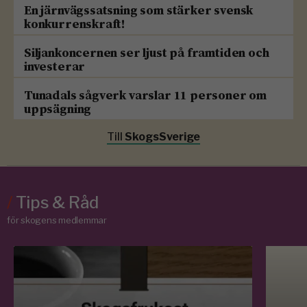
En järnvägssatsning som stärker svensk
konkurrenskraft!
Siljankoncernen ser ljust på framtiden och
investerar
Tunadals sågverk varslar 11 personer om
uppsägning
Till
SkogsSverige
/
Tips & Råd
för skogens medlemmar