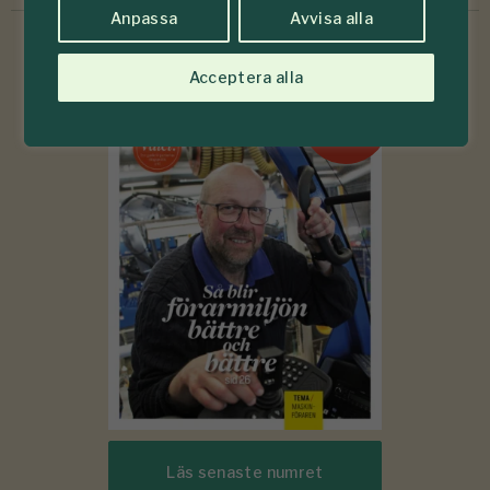
Anpassa
Avvisa alla
Acceptera alla
6-7
#
2026
Läs senaste numret