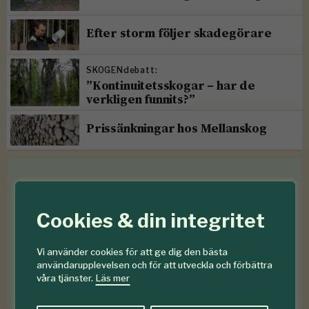
Efter storm följer skadegörare
SKOGENdebatt:
”Kontinuitetsskogar – har de
verkligen funnits?”
Prissänkningar hos Mellanskog
Medlemsförmåner
Cookies & din integritet
Som medlem i
Föreningen Skogen
får du en rad
medlemsförmåner
för mindre än en krona om
Vi använder cookies för att ge dig den bästa
dagen
.
användarupplevelsen och för att utveckla och förbättra
våra tjänster.
Läs mer
Förmåner för dig som är medlem