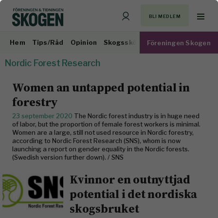
BLI MEDLEM
Hem
Tips/Råd
Opinion
Skogsskötsel
Virkesmarknad
Föreningen Skogen
Nordic Forest Research
Women an untapped potential in
forestry
23 september 2020
The Nordic forest industry is in huge need
of labor, but the proportion of female forest workers is minimal.
Women are a large, still not used resource in Nordic forestry,
according to Nordic Forest Research (SNS), whom is now
launching a report on gender equality in the Nordic forests.
(Swedish version further down). / SNS
Kvinnor en outnyttjad
potential ​i det nordiska
skogsbruket