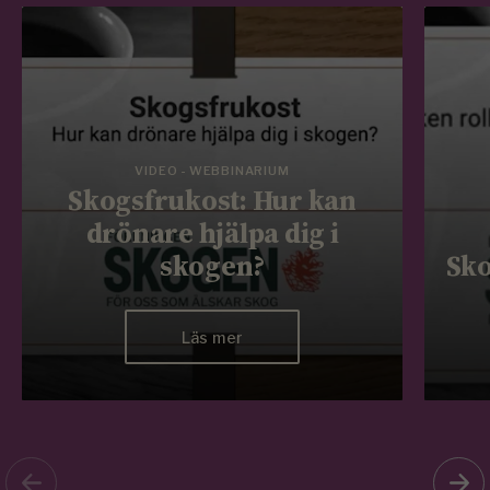
VIDEO - WEBBINARIUM
Skogsfrukost: Hur kan
drönare hjälpa dig i
skogen?
Sko
Läs mer