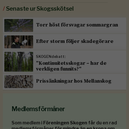
/
Senaste ur Skogsskötsel
Torr höst försvagar sommargran
Efter storm följer skadegörare
SKOGENdebatt:
”Kontinuitetsskogar – har de
verkligen funnits?”
Prissänkningar hos Mellanskog
Medlemsförmåner
Som medlem i
Föreningen Skogen
får du en rad
medlemsförmåner
för mindre än en krona om