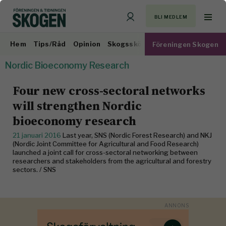
BLI MEDLEM
Hem
Tips/Råd
Opinion
Skogsskötsel
Virkesmarknad
Föreningen Skogen
Nordic Bioeconomy Research
Four new cross-sectoral networks
will strengthen Nordic
bioeconomy research
21 januari 2016
Last year, SNS (Nordic Forest Research) and NKJ
(Nordic Joint Committee for Agricultural and Food Research)
launched a joint call for cross-sectoral networking between
researchers and stakeholders from the agricultural and forestry
sectors. / SNS