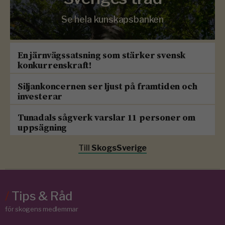
Se hela kunskapsbanken
En järnvägssatsning som stärker svensk
konkurrenskraft!
Siljankoncernen ser ljust på framtiden och
investerar
Tunadals sågverk varslar 11 personer om
uppsägning
Till
SkogsSverige
/
Tips & Råd
för skogens medlemmar