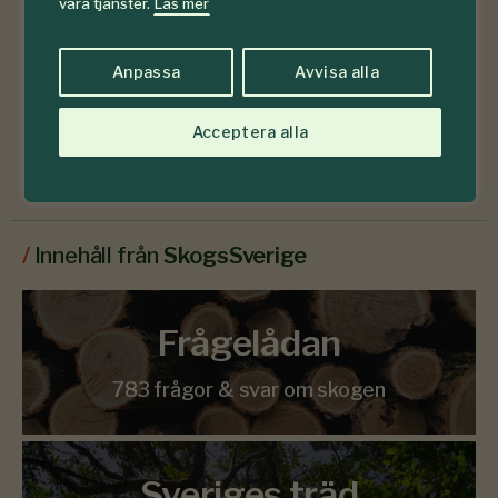
våra tjänster.
Läs mer
Anpassa
Avvisa alla
Läs senaste numret
Acceptera alla
Prenumerera
/
Innehåll från
SkogsSverige
Frågelådan
783 frågor & svar om skogen
Sveriges träd