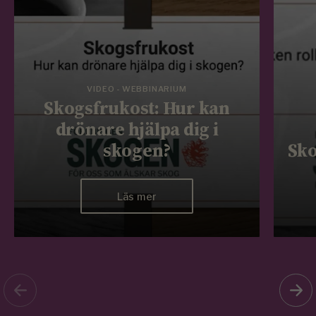
VIDEO - WEBBINARIUM
Skogsfrukost: Hur kan
drönare hjälpa dig i
skogen?
Sko
Läs mer