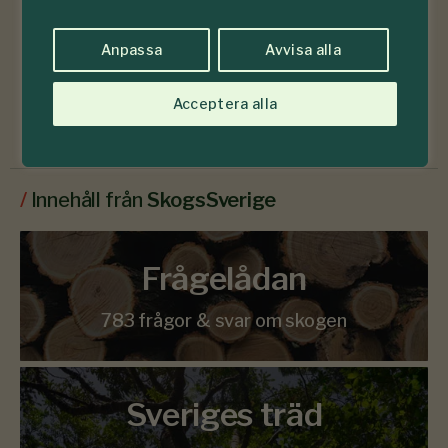
Läs senaste numret
Anpassa
Avvisa alla
Acceptera alla
Prenumerera
/
Innehåll från
SkogsSverige
Frågelådan
783 frågor & svar om skogen
Sveriges träd