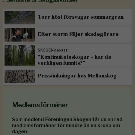
/
Senaste ur Skogsskötsel
Torr höst försvagar sommargran
Efter storm följer skadegörare
SKOGENdebatt:
”Kontinuitetsskogar – har de
verkligen funnits?”
Prissänkningar hos Mellanskog
Medlemsförmåner
Som medlem i
Föreningen Skogen
får du en rad
medlemsförmåner
för mindre än en krona om
dagen
.