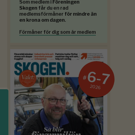
Som medlem i
Föreningen
Skogen
får du en rad
medlemsförmåner
för mindre än
en krona om dagen
.
Förmåner för dig som är medlem
6-7
#
2026