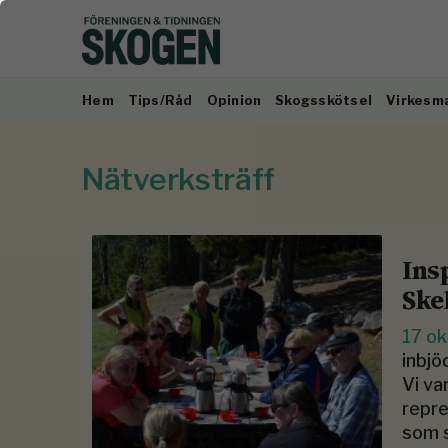
Hem
Tips/Råd
Opinion
Skogsskötsel
Virkesm
Nätverksträff
Ins
Ske
17 o
inbjö
Vi va
repr
som s