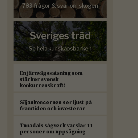
783 frågor & svar om skogen
Sveriges träd
Se hela kunskapsbanken
En järnvägssatsning som
stärker svensk
konkurrenskraft!
Siljankoncernen ser ljust på
framtiden och investerar
Tunadals sågverk varslar 11
personer om uppsägning