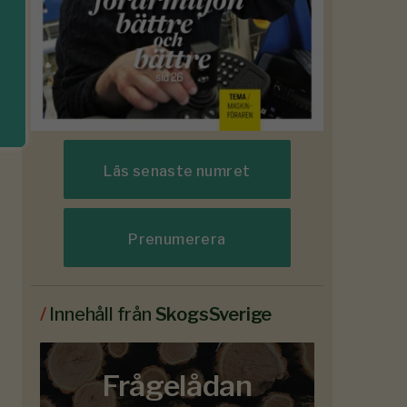
Läs senaste numret
Prenumerera
/
Innehåll från
SkogsSverige
Frågelådan