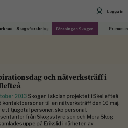
Logga in
arknad
Skogsforskning
Prenumer
Föreningen Skogen
pirationsdag och nätverksträff i
llefteå
ktober 2013
Skogen i skolan projektet i Skellefteå
d kontaktpersoner till en nätverksträff den 16 maj.
r ett tjugotal personer, skolpersonal,
esentanter från Skogsstyrelsen och Mera Skog
amlades uppe på Erikslid i närheten av