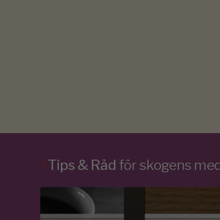
/
Tips & Råd
för skogens m