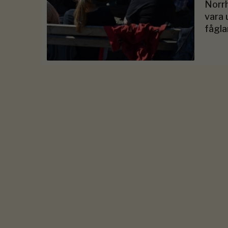
Norrh
vara 
fågla