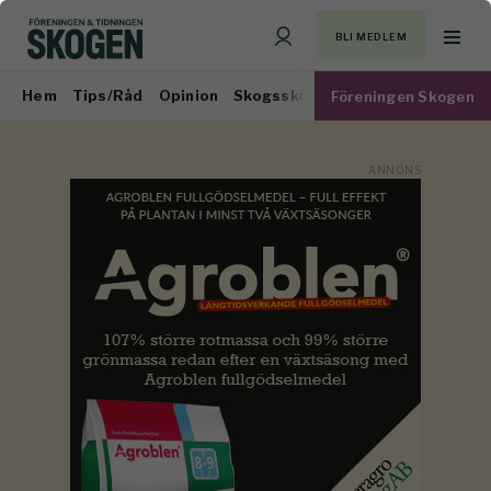
BLI MEDLEM
Hem
Tips/Råd
Opinion
Skogsskötsel
Virkesmarknad
Föreningen Skogen