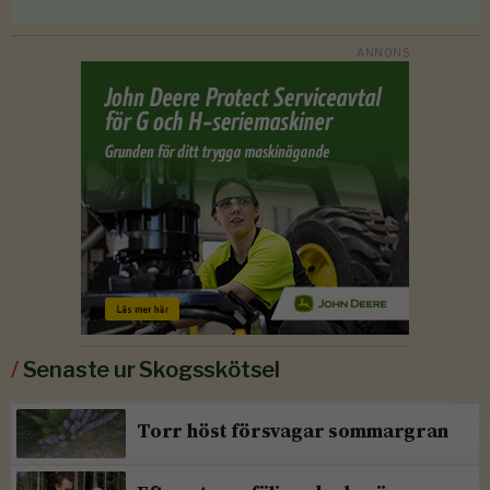
/
Senaste ur Skogsskötsel
Torr höst försvagar sommargran