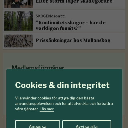
Efter storm följer skadegörare
SKOGENdebatt:
”Kontinuitetsskogar – har de
verkligen funnits?”
Prissänkningar hos Mellanskog
Medlemsförmåner
Som medlem i
Föreningen Skogen
får du en rad
Cookies & din integritet
medlemsförmåner
för mindre än en krona om
dagen
.
Vi använder cookies för att ge dig den bästa
användarupplevelsen och för att utveckla och förbättra
Förmåner för dig som är medlem
våra tjänster.
Läs mer
Anpassa
Avvisa alla