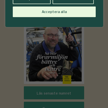
6-7
Acceptera alla
#
2026
Läs senaste numret