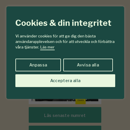
6-7
#
Cookies & din integritet
2026
Vi använder cookies för att ge dig den bästa
användarupplevelsen och för att utveckla och förbättra
våra tjänster.
Läs mer
Anpassa
Avvisa alla
Acceptera alla
Läs senaste numret