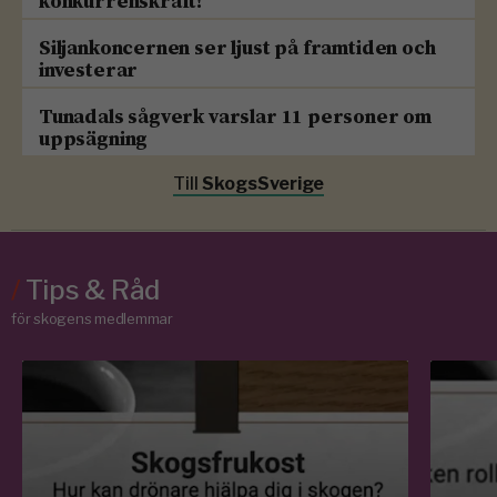
konkurrenskraft!
Siljankoncernen ser ljust på framtiden och
investerar
Tunadals sågverk varslar 11 personer om
uppsägning
Till
SkogsSverige
/
Tips & Råd
för skogens medlemmar