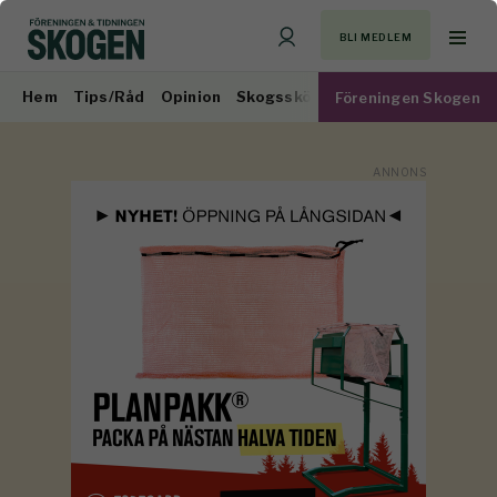
BLI MEDLEM
Hem
Tips/Råd
Opinion
Skogsskötsel
Virkesmarknad
Föreningen Skogen