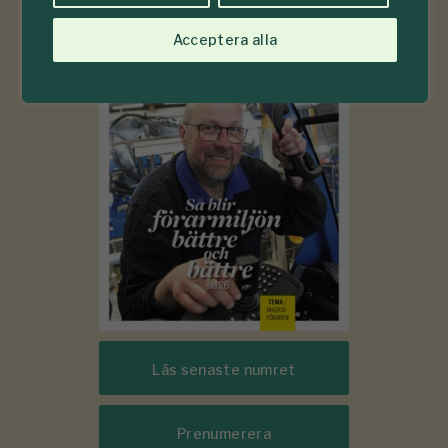
6-7
#
Acceptera alla
2026
Läs senaste numret
Prenumerera