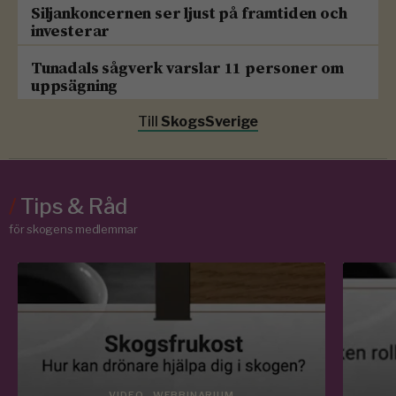
Siljankoncernen ser ljust på framtiden och
investerar
Tunadals sågverk varslar 11 personer om
uppsägning
Till
SkogsSverige
/
Tips & Råd
för skogens medlemmar
VIDEO - WEBBINARIUM