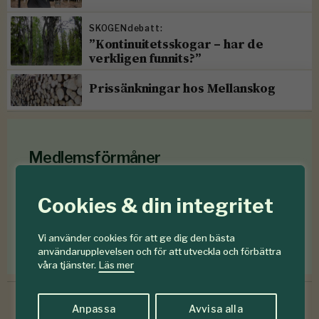
SKOGENdebatt:
”Kontinuitetsskogar – har de
verkligen funnits?”
Prissänkningar hos Mellanskog
Medlemsförmåner
Som medlem i
Föreningen Skogen
får du en rad
Cookies & din integritet
medlemsförmåner
för mindre än en krona om
dagen
.
Vi använder cookies för att ge dig den bästa
Förmåner för dig som är medlem
användarupplevelsen och för att utveckla och förbättra
våra tjänster.
Läs mer
Anpassa
Avvisa alla