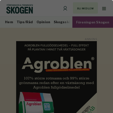
BLI MEDLEM
Hem
Tips/Råd
Opinion
Skogsskötsel
Virkesmarknad
Föreningen Skogen