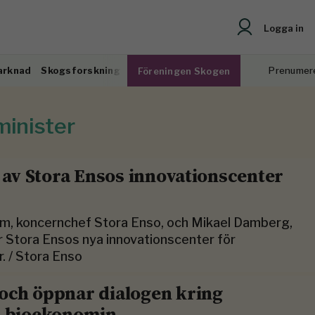
Logga in
arknad
Skogsforskning
Prenumer
Föreningen Skogen
minister
g av Stora Ensos innovationscenter
m, koncernchef Stora Enso, och Mikael Damberg,
er Stora Ensos nya innovationscenter för
. / Stora Enso
och öppnar dialogen kring
r bioekonomin