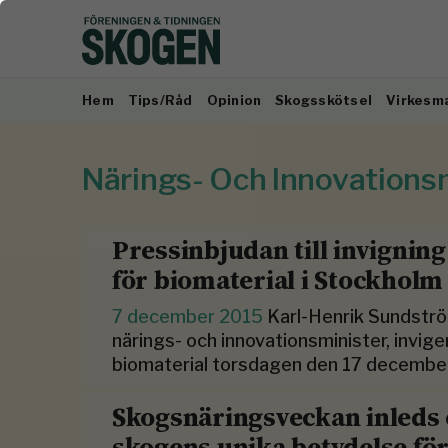
Hem
Tips/Råd
Opinion
Skogsskötsel
Virkesm
Närings- Och Innovations
Pressinbjudan till invignin
för biomaterial i Stockholm
7 december 2015
Karl-Henrik Sundströ
närings- och innovationsminister, invig
biomaterial torsdagen den 17 december
Skogsnäringsveckan inleds 
skogens unika betydelse fö