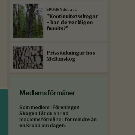
SKOGENdebatt:
”Kontinuitetsskogar
– har de verkligen
funnits?”
Prissänkningar hos
Mellanskog
Medlemsförmåner
Som medlem i
Föreningen
Skogen
får du en rad
medlemsförmåner
för mindre än
en krona om dagen
.