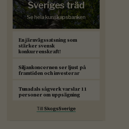
Sveriges träd
Se hela kunskapsbanken
En järnvägssatsning som
stärker svensk
konkurrenskraft!
Siljankoncernen ser ljust på
framtiden och investerar
Tunadals sågverk varslar 11
personer om uppsägning
Till
SkogsSverige