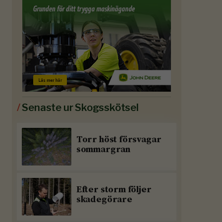
/
Senaste ur Skogsskötsel
Torr höst försvagar
sommargran
Efter storm följer
skadegörare