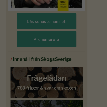
Läs senaste numret
Prenumerera
/
Innehåll från
SkogsSverige
Frågelådan
783 frågor & svar om skogen